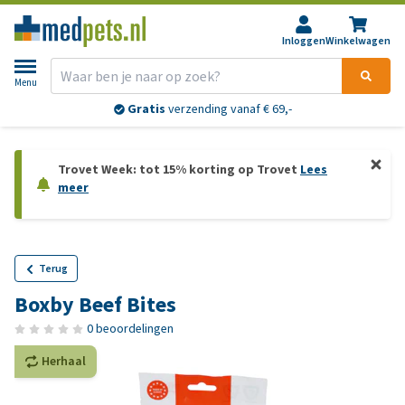
Inloggen
Winkelwagen
Menu
Gratis
verzending vanaf € 69,-
Trovet Week: tot 15% korting op Trovet
Lees
meer
Terug
Boxby Beef Bites
0 beoordelingen
Herhaal