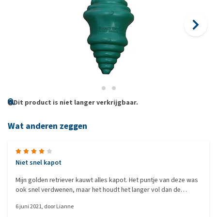
Dit product is niet langer verkrijgbaar.
Wat anderen zeggen
Niet snel kapot
Mijn golden retriever kauwt alles kapot. Het puntje van deze was
ook snel verdwenen, maar het houdt het langer vol dan de
meeste speeltjes die ik heb gekocht. Niets houdt het langer vol
6 juni 2021
, door
Lianne
dan 15 min, behalve deze.