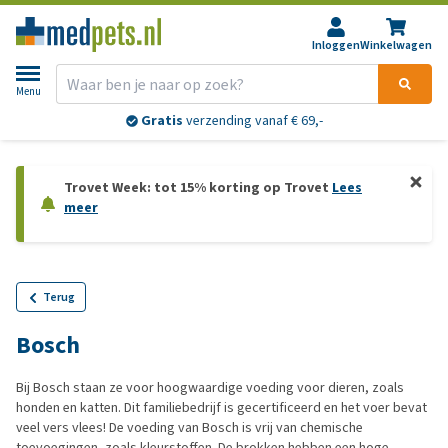
Inloggen
Winkelwagen
Menu
Gratis
verzending vanaf € 69,-
Trovet Week: tot 15% korting op Trovet
Lees
meer
Terug
Bosch
Bij Bosch staan ze voor hoogwaardige voeding voor dieren, zoals
honden en katten. Dit familiebedrijf is gecertificeerd en het voer bevat
veel vers vlees! De voeding van Bosch is vrij van chemische
toevoegingen, zoals kleurstoffen. De brokken hebben een hoge