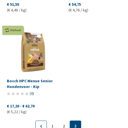
€ 51,55
€ 54,75
(€ 4,48 / kg)
(€ 4,76 / kg)
Herhaal
Bosch HPC Menue Senior
Hondenvoer - Kip
(
0
)
€ 17,20
-
€ 62,70
(€ 5,22 / kg)
1
2
3