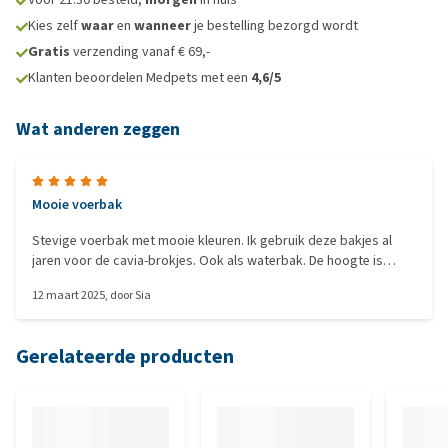
Kies zelf
waar
en
wanneer
je bestelling bezorgd wordt
Gratis
verzending vanaf € 69,-
Klanten beoordelen Medpets met een
4,6/5
Wat anderen zeggen
Mooie voerbak
Stevige voerbak met mooie kleuren. Ik gebruik deze bakjes al
jaren voor de cavia-brokjes. Ook als waterbak. De hoogte is
prima voor cavia’s. Het bakje staat stevig ; de cavia’s trekken
12 maart 2025
, door
Sia
het niet omver.
Gerelateerde producten