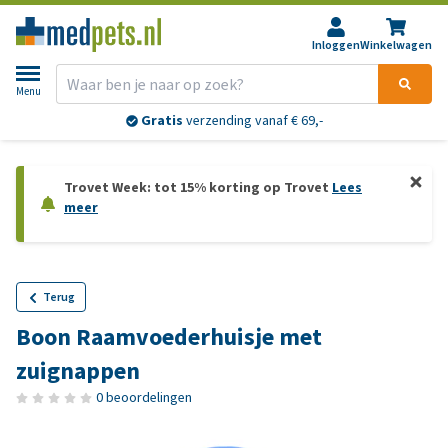
Inloggen
Winkelwagen
Menu
Gratis
verzending vanaf € 69,-
Trovet Week: tot 15% korting op Trovet
Lees
meer
Terug
Boon Raamvoederhuisje met
zuignappen
0 beoordelingen