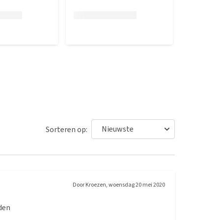
Sorteren op:
Door
Kroezen
,
woensdag 20 mei 2020
nden