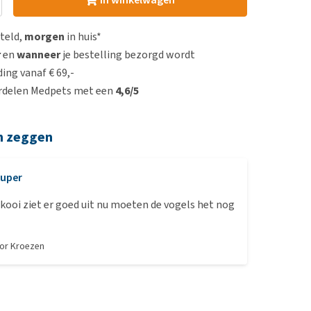
steld,
morgen
in huis*
r
en
wanneer
je bestelling bezorgd wordt
ing vanaf € 69,-
rdelen Medpets met een
4,6/5
n zeggen
uper
 kooi ziet er goed uit nu moeten de vogels het nog
oor
Kroezen