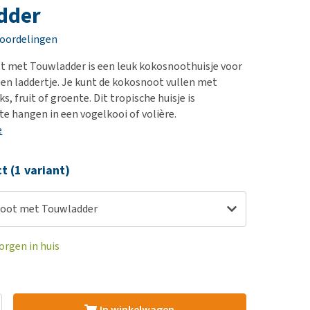
erproblemen
nd te zwaar wordt?
dder
derdom en dementie
lp! Mijn hond plast in
eoordelingen
is. Wat nu?
ergewicht en conditie
kijk alles
 met Touwladder is een leuk kokosnoothuisje voor
ieren, pezen en botten
en laddertje. Je kunt de kokosnoot vullen met
uchtbaarheid
s, fruit of groente. Dit tropische huisje is
te hangen in een vogelkooi of volière.
kijk alles
e
ct (1 variant)
oot met Touwladder
orgen in huis
In winkelwagen