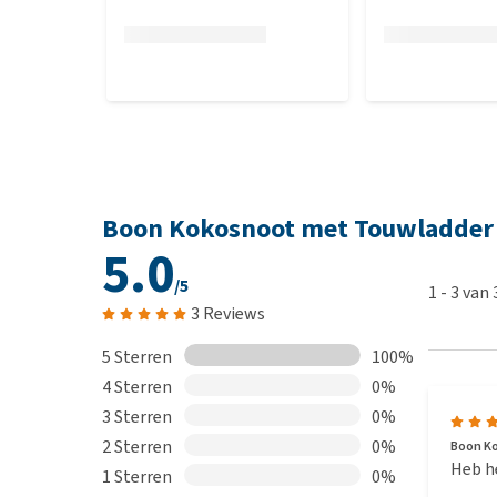
Boon Kokosnoot met Touwladder
5.0
/5
1
-
3
van
3 Reviews
5 Sterren
100%
4 Sterren
0%
3 Sterren
0%
2 Sterren
0%
Boon K
Heb he
1 Sterren
0%