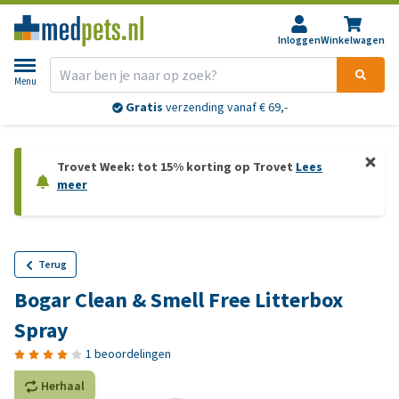
Inloggen
Winkelwagen
Menu
Gratis
verzending vanaf € 69,-
Trovet Week: tot 15% korting op Trovet
Lees
meer
Terug
Bogar Clean & Smell Free Litterbox
Spray
1 beoordelingen
Herhaal