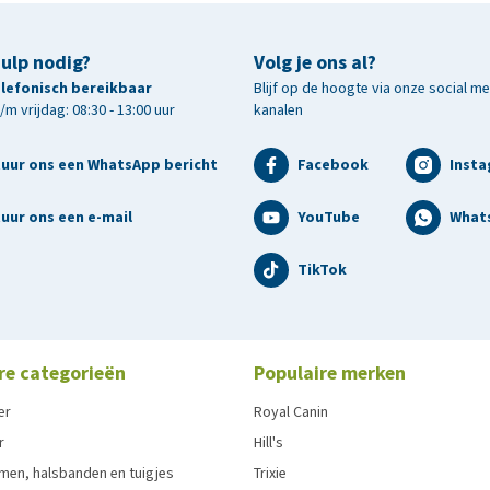
hulp nodig?
Volg je ons al?
telefonisch bereikbaar
Blijf op de hoogte via onze social m
m vrijdag: 08:30 - 13:00 uur
kanalen
tuur ons een WhatsApp bericht
Facebook
Inst
uur ons een e-mail
YouTube
What
TikTok
re categorieën
Populaire merken
er
Royal Canin
r
Hill's
men, halsbanden en tuigjes
Trixie