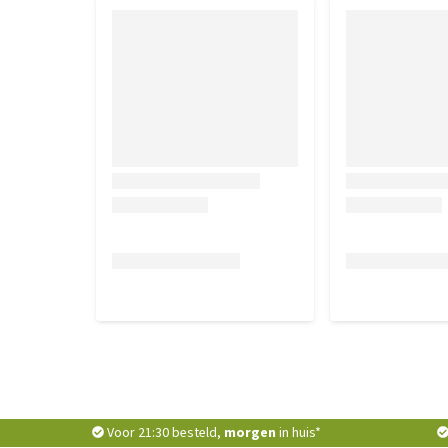
Voor 21:30 besteld,
morgen
in huis*