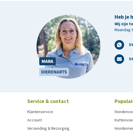
Heb je 
Wij zijn 
Maandag t/
S
St
Service & contact
Populai
Klantenservice
Hondenvo
Account
Kattenvoe
Verzending & Bezorging
Hondenrie