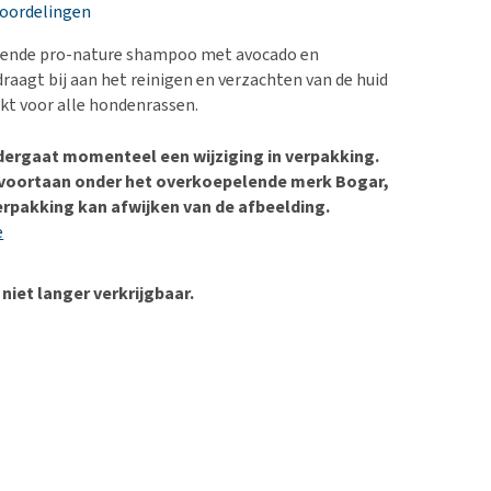
erproblemen
nd te zwaar wordt?
eoordelingen
derdom en dementie
lp! Mijn hond plast in
igende pro-nature shampoo met avocado en
is. Wat nu?
ergewicht en conditie
raagt bij aan het reinigen en verzachten van de huid
kijk alles
ikt voor alle hondenrassen.
ieren, pezen en botten
uchtbaarheid
dergaat momenteel een wijziging in verpakking.
 voortaan onder het overkoepelende merk Bogar,
kijk alles
rpakking kan afwijken van de afbeelding.
e
 niet langer verkrijgbaar.