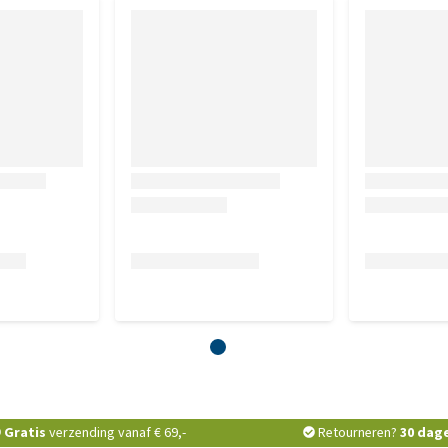
Gratis
verzending vanaf € 69,-
Retourneren?
30 dag