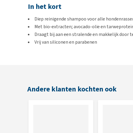
In het kort
Diep reinigende shampoo voor alle hondenrasse
Met bio-extracten; avocado-olie en tarweproteï
Draagt bij aan een stralende en makkelijk door
Vrij van siliconen en parabenen
PH-neutraal met een subtiele geur
Hoe gebruik je de Universal Sha
Maak de vacht vochtig met lauw water. Breng de sha
Andere klanten kochten ook
het ongeveer 5 minuten intrekken en spoel het gron
Behandel de vacht 1 of 2 keer per week of vaker op l
Inhoud
Flacon van 250 ml