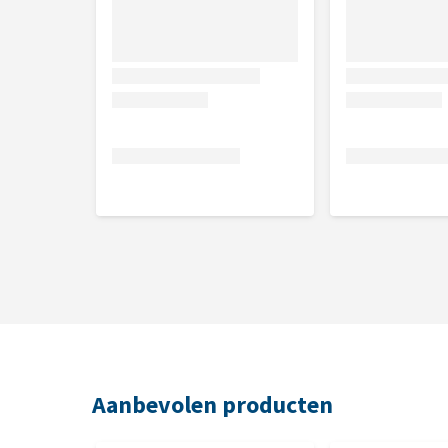
Samenstelling
Panthenol, gehydroliseerde tarwe proteïne, persea g
plantago lanceolata blad extract, <5% anionische t
methylpropanediol, caprylyl glycol, fenylpropanol
Aanbevolen producten