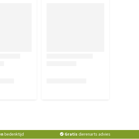
en
bedenktijd
Gratis
dierenarts advies