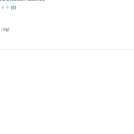
(
0
)
 / kg)