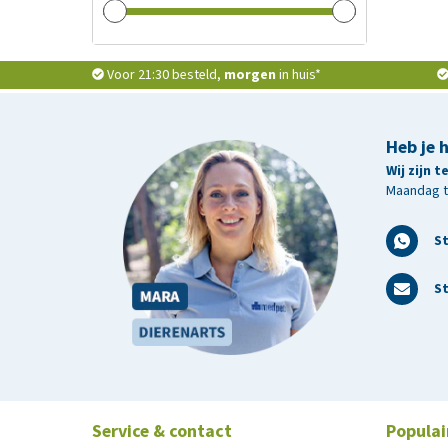
Voor 21:30 besteld,
morgen
in huis*
Heb je 
Wij zijn 
Maandag t/
S
St
Service & contact
Populai