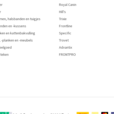
er
Royal Canin
r
Hill's
men, halsbanden en tuigjes
Trixie
den en -kussens
Frontline
ken en kattenbakvulling
Specific
 -planken en -meubels
Trovet
eelgoed
Advantix
 teken
FRONTPRO