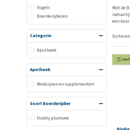
BARF
Hypoallergeen vo
Vogels
Met de B
Puppy apotheek
Biologisch honde
natuurli
Boerderijdieren
Vuurwerkangst
een kooi.
Vegan hondenvoe
Bekijk alles
Snacks
Categorie
Sorteren
Bekijk alles
Apotheek
Her
Apotheek
Medicijnen en supplementen
Soort Boerderijdier
Hobby pluimvee
BioPe