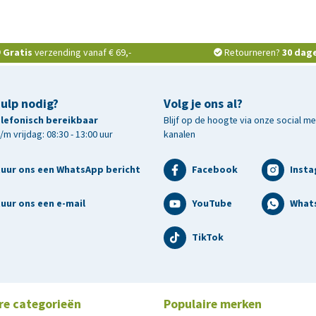
Gratis
verzending vanaf € 69,-
Retourneren?
30 dag
hulp nodig?
Volg je ons al?
telefonisch bereikbaar
Blijf op de hoogte via onze social m
m vrijdag: 08:30 - 13:00 uur
kanalen
tuur ons een WhatsApp bericht
Facebook
Inst
uur ons een e-mail
YouTube
What
TikTok
re categorieën
Populaire merken