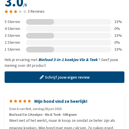
3.0
/5
3 Reviews
5 Sterren
33%
4 Sterren
0%
3 Sterren
33%
2 Sterren
0%
1 Sterren
33%
Heb je ervaring met
Biofood 3-in-1 koekjes Vlo & Teek
? Geef jouw
mening over dit product
Schrijf jouw eigen review
Mijn hond vind ze heerlijk!
Door
A van Riet
,
zondag 28 juni 2026
Biofood 3 in 1 Koekjes - Vlo & Teek - 500 gram
Weet niet of het werkt, maar ik koop ze omdat ze beter zijn als
gewone koekjes. Mijn hond mag geen calcium. Ze ruiken goed.