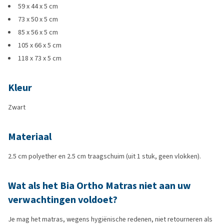
59 x 44 x 5 cm
73 x 50 x 5 cm
85 x 56 x 5 cm
105 x 66 x 5 cm
118 x 73 x 5 cm
Kleur
Zwart
Materiaal
2.5 cm polyether en 2.5 cm traagschuim (uit 1 stuk, geen vlokken).
Wat als het Bia Ortho Matras niet aan uw
verwachtingen voldoet?
Je mag het matras, wegens hygiënische redenen, niet retourneren als