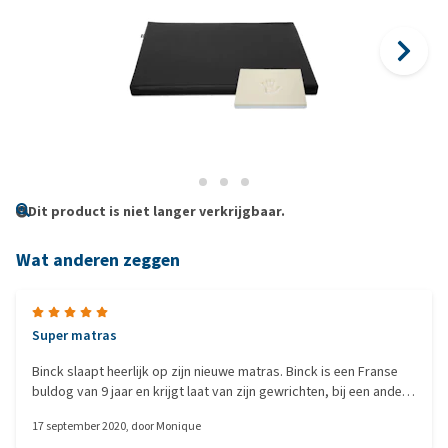
Dit product is niet langer verkrijgbaar.
Wat anderen zeggen
Super matras
Binck slaapt heerlijk op zijn nieuwe matras. Binck is een Franse
buldog van 9 jaar en krijgt laat van zijn gewrichten, bij een ander
matras steeds meer moeite met opstaan en starten met lopen,
17 september 2020
, door
Monique
nu met dit matras echt een verschil. Een heerlijk matras voor een