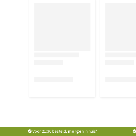
Voor 21:30 besteld,
morgen
in huis*