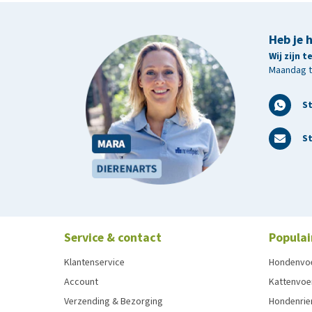
Heb je 
Wij zijn 
Maandag t/
S
St
Service & contact
Populai
Klantenservice
Hondenvo
Account
Kattenvoe
Verzending & Bezorging
Hondenrie