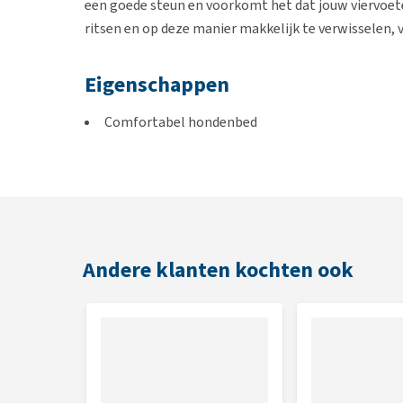
een goede steun en voorkomt het dat jouw viervoeter
ritsen en op deze manier makkelijk te verwisselen, v
Eigenschappen
Comfortabel hondenbed
Makkelijk schoon te maken met een vochtige do
Comfortabel voor de rug en gewrichten
Opstaande rand beschermt tegen tocht
Kleur
Andere klanten kochten ook
Square Zwart
Varianten
45 x 45 x 12 cm
100 x 120 x 15 cm