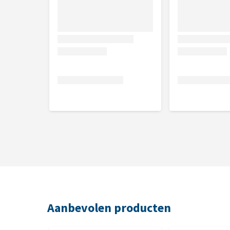
Wat als Bia Bed Original niet aa
Je mag het bed, wegens hygiënische redenen, niet r
huisdier. Indien wij bij terugkomst constateren dat h
dan wordt het product niet naar je teruggestuurd. H
Aangezien wij vaak geconfronteerd worden met prod
moeten wij helaas deze regels hanteren voor het pa
Aanbevolen producten