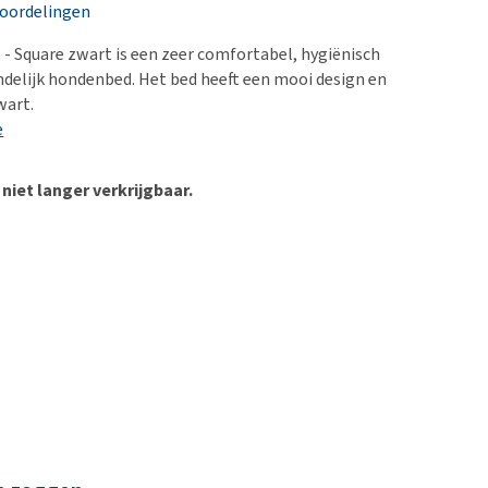
erproblemen
nd te zwaar wordt?
eoordelingen
derdom en dementie
lp! Mijn hond plast in
l - Square zwart is een zeer comfortabel, hygiënisch
is. Wat nu?
ergewicht en conditie
ndelijk hondenbed. Het bed heeft een mooi design en
kijk alles
wart.
ieren, pezen en botten
e
uchtbaarheid
kijk alles
 niet langer verkrijgbaar.