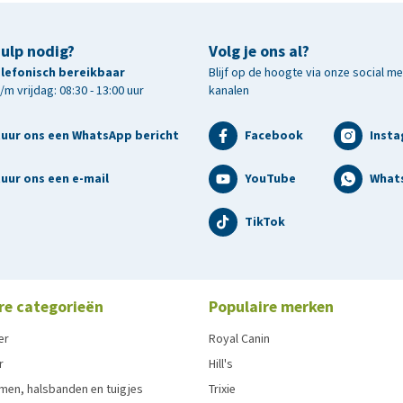
hulp nodig?
Volg je ons al?
telefonisch bereikbaar
Blijf op de hoogte via onze social m
m vrijdag: 08:30 - 13:00 uur
kanalen
tuur ons een WhatsApp bericht
Facebook
Inst
uur ons een e-mail
YouTube
What
TikTok
re categorieën
Populaire merken
er
Royal Canin
r
Hill's
men, halsbanden en tuigjes
Trixie