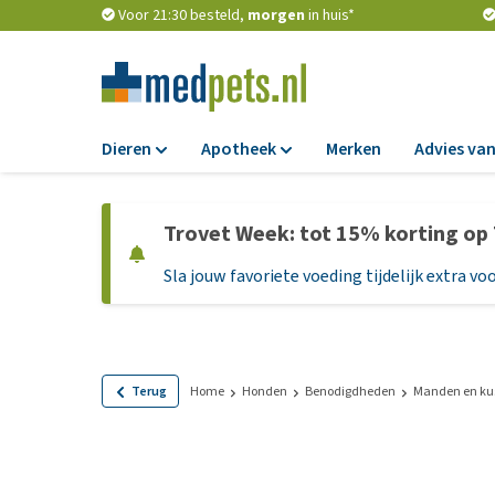
Voor 21:30 besteld,
morgen
in huis*
Dieren
Apotheek
Merken
Advies van
Voer
Apotheek
Trovet Week: tot 15% korting op
Hondenbrokken
Vlooien en teken
Sla jouw favoriete voeding tijdelijk extra voo
Natvoer
Ontworming
Dieetvoer
Medicijnen en
supplementen
Standaardvoer
Probiotica en we
Graanvrij honden
Terug
Home
Honden
Benodigdheden
Manden en ku
Vitamines en min
Puppyvoer en sna
Medische benodi
Glutenvrij honden