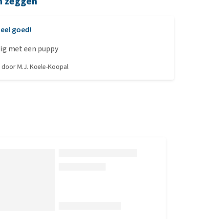
n zeggen
eel goed!
dig met een puppy
, door
M.J. Koele-Koopal