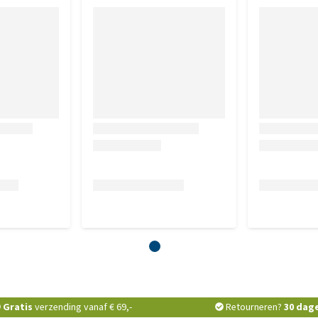
Gratis
verzending vanaf € 69,-
Retourneren?
30 dag