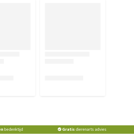
en
bedenktijd
Gratis
dierenarts advies