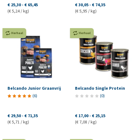
€ 25,30
-
€ 65,45
€ 30,05
-
€ 74,35
(€ 5,24 / kg)
(€ 5,95 / kg)
Herhaal
Herhaal
Belcando Junior Graanvrij
Belcando Single Protein
(
6
)
(
0
)
€ 29,50
-
€ 71,35
€ 17,00
-
€ 25,15
(€ 5,71 / kg)
(€ 7,08 / kg)