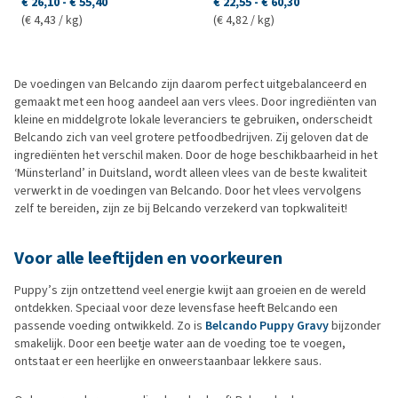
€ 26,10
-
€ 55,40
€ 22,55
-
€ 60,30
(€ 4,43 / kg)
(€ 4,82 / kg)
De voedingen van Belcando zijn daarom perfect uitgebalanceerd en
gemaakt met een hoog aandeel aan vers vlees. Door ingrediënten van
kleine en middelgrote lokale leveranciers te gebruiken, onderscheidt
Belcando zich van veel grotere petfoodbedrijven. Zij geloven dat de
ingrediënten het verschil maken. Door de hoge beschikbaarheid in het
‘Münsterland’ in Duitsland, wordt alleen vlees van de beste kwaliteit
verwerkt in de voedingen van Belcando. Door het vlees vervolgens
zelf te bereiden, zijn ze bij Belcando verzekerd van topkwaliteit!
Voor alle leeftijden en voorkeuren
Puppy’s zijn ontzettend veel energie kwijt aan groeien en de wereld
ontdekken. Speciaal voor deze levensfase heeft Belcando een
passende voeding ontwikkeld. Zo is
Belcando Puppy Gravy
bijzonder
smakelijk. Door een beetje water aan de voeding toe te voegen,
ontstaat er een heerlijke en onweerstaanbaar lekkere saus.