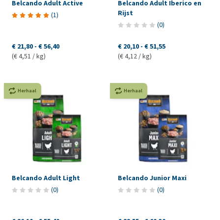
Belcando Adult Active
Belcando Adult Iberico en
Rijst
(
1
)
(
0
)
€ 21,80
-
€ 56,40
€ 20,10
-
€ 51,55
(€ 4,51 / kg)
(€ 4,12 / kg)
Herhaal
Herhaal
Belcando Adult Light
Belcando Junior Maxi
(
0
)
(
0
)