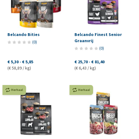
Belcando Bities
Belcando Finest Senior
Graanvrij
(
0
)
(
0
)
€ 5,30
-
€ 5,85
€ 25,70
-
€ 81,40
(€ 58,89 / kg)
(€ 6,43 / kg)
Herhaal
Herhaal