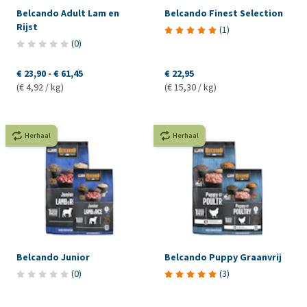
Belcando Adult Lam en
Belcando Finest Selection
Rijst
(
1
)
(
0
)
€ 23,90
-
€ 61,45
€ 22,95
(€ 4,92 / kg)
(€ 15,30 / kg)
Herhaal
Herhaal
Belcando Junior
Belcando Puppy Graanvrij
(
0
)
(
3
)