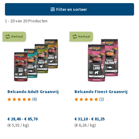
Filter en sorteer
1
-
20
van
20
Producten
Herhaal
Herhaal
Belcando Adult Graanvrij
Belcando Finest Graanvrij
(
6
)
(
2
)
€ 28,40
-
€ 85,70
€ 31,10
-
€ 81,25
(€ 5,92 / kg)
(€ 6,26 / kg)