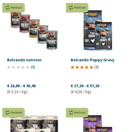
Herhaal
Herhaal
Belcando natvoer
Belcando Puppy Gravy
(
0
)
(
3
)
€ 16,80
-
€ 43,40
€ 27,20
-
€ 57,20
(€ 5,33 / kg)
(€ 4,58 / kg)
Herhaal
Herhaal