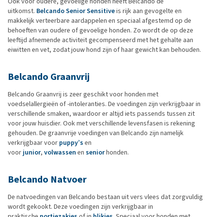
Ook voor oudere, gevoelige honden heeft Belcando de
uitkomst.
Belcando Senior Sensitive
is rijk aan gevogelte en
makkelijk verteerbare aardappelen en speciaal afgestemd op de
behoeften van oudere of gevoelige honden. Zo wordt de op deze
leeftijd afnemende activiteit gecompenseerd met het gehalte aan
eiwitten en vet, zodat jouw hond zijn of haar gewicht kan behouden.
Belcando Graanvrij
Belcando Graanvrij is zeer geschikt voor honden met
voedselallergieën of -intoleranties. De voedingen zijn verkrijgbaar in
verschillende smaken, waardoor er altijd iets passends tussen zit
voor jouw huisdier. Ook met verschillende levensfasen is rekening
gehouden. De graanvrije voedingen van Belcando zijn namelijk
verkrijgbaar voor
puppy’s
en
voor
junior
,
volwassen
en
senior
honden.
Belcando Natvoer
De natvoedingen van Belcando bestaan uit vers vlees dat zorgvuldig
wordt gekookt. Deze voedingen zijn verkrijgbaar in
praktische
portiezakjes
of in
blikjes
. Speciaal voor honden met