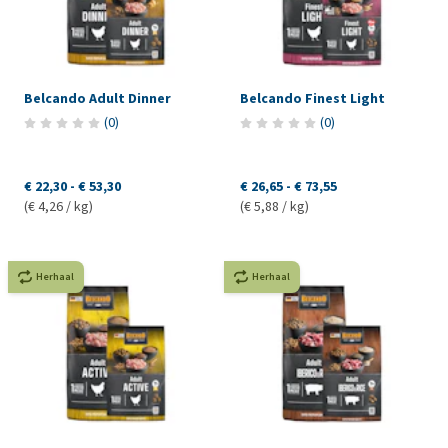
Belcando Adult Dinner
Belcando Finest Light
(
0
)
(
0
)
€ 22,30
-
€ 53,30
€ 26,65
-
€ 73,55
(€ 4,26 / kg)
(€ 5,88 / kg)
Herhaal
Herhaal