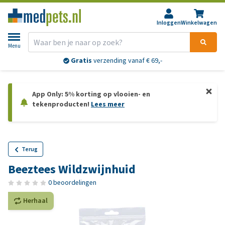
Inloggen
Winkelwagen
Menu
Gratis
verzending vanaf € 69,-
App Only: 5% korting op vlooien- en
tekenproducten!
Lees meer
Terug
Beeztees Wildzwijnhuid
0 beoordelingen
Herhaal