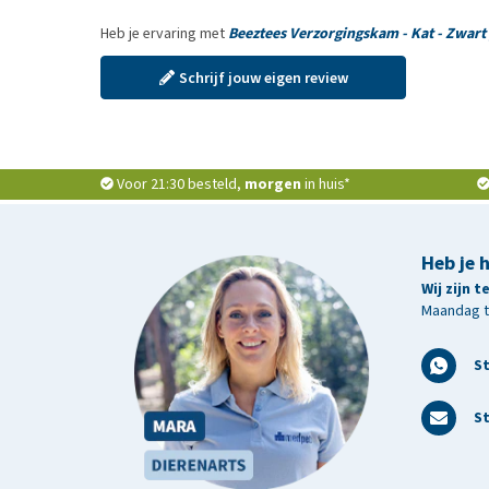
Heb je ervaring met
Beeztees Verzorgingskam - Kat - Zwart 
Schrijf jouw eigen review
Voor 21:30 besteld,
morgen
in huis*
Heb je 
Wij zijn 
Maandag t/
S
St