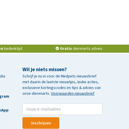
en
bedenktijd
Gratis
dierenarts advies
Wil je niets missen?
edia
Schrijf je nu in voor de Medpets nieuwsbrief
met daarin de laatste nieuwtjes, leuke acties,
exclusieve kortingscodes en tips & advies van
onze dierenarts.
Voorwaarden nieuwsbrief
agram
sApp
Inschrijven