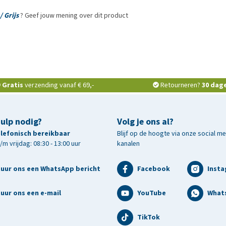
/ Grijs
? Geef jouw mening over dit product
Gratis
verzending vanaf € 69,-
Retourneren?
30 dag
hulp nodig?
Volg je ons al?
telefonisch bereikbaar
Blijf op de hoogte via onze social m
m vrijdag: 08:30 - 13:00 uur
kanalen
tuur ons een WhatsApp bericht
Facebook
Inst
uur ons een e-mail
YouTube
What
TikTok