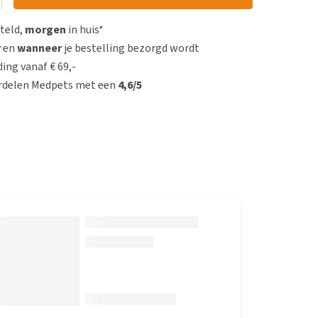
steld,
morgen
in huis*
r
en
wanneer
je bestelling bezorgd wordt
ing vanaf € 69,-
rdelen Medpets met een
4,6/5