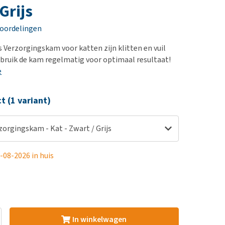
erproblemen
nd te zwaar wordt?
Grijs
derdom en dementie
lp! Mijn hond plast in
eoordelingen
is. Wat nu?
ergewicht en conditie
kijk alles
 Verzorgingskam voor katten zijn klitten en vuil
ieren, pezen en botten
Gebruik de kam regelmatig voor optimaal resultaat!
uchtbaarheid
e
kijk alles
ct (1 variant)
orgingskam - Kat - Zwart / Grijs
-08-2026 in huis
In winkelwagen