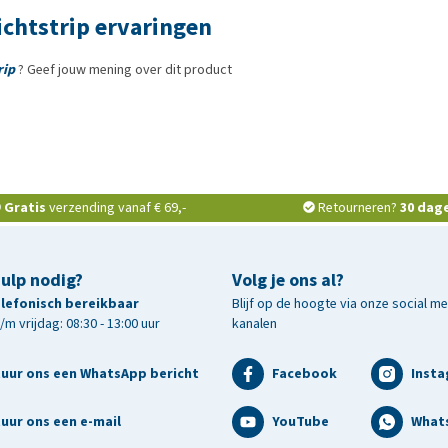
ichtstrip ervaringen
rip
? Geef jouw mening over dit product
Gratis
verzending vanaf € 69,-
Retourneren?
30 dag
hulp nodig?
Volg je ons al?
telefonisch bereikbaar
Blijf op de hoogte via onze social m
m vrijdag: 08:30 - 13:00 uur
kanalen
tuur ons een WhatsApp bericht
Facebook
Inst
uur ons een e-mail
YouTube
What