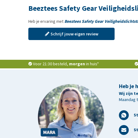
Beeztees Safety Gear Veiligheidsl
Heb je ervaring met
Beeztees Safety Gear Veiligheidslichtst
Schrijf jouw eigen review
Voor 21:30 besteld,
morgen
in huis*
Heb je 
Wij zijn 
Maandag t/
S
St