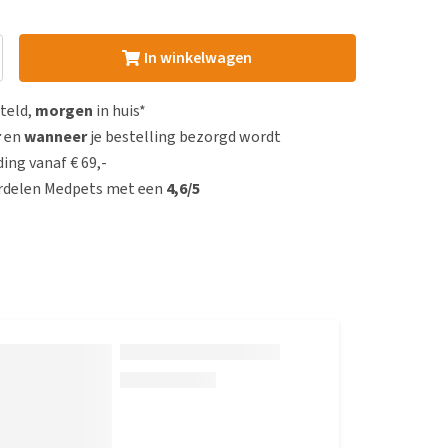
In winkelwagen
steld,
morgen
in huis*
r
en
wanneer
je bestelling bezorgd wordt
ing vanaf € 69,-
rdelen Medpets met een
4,6/5