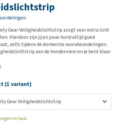
erproblemen
nd te zwaar wordt?
idslichtstrip
derdom en dementie
lp! Mijn hond plast in
eoordelingen
is. Wat nu?
ergewicht en conditie
kijk alles
ty Gear Veiligheidslichtstrip zorgt voor extra licht
ieren, pezen en botten
aten. Hierdoor zijn jij en jouw hond altijd goed
uchtbaarheid
raat, zelfs tijdens de donkerste avondwandelingen.
ligheidslichtstrip aan de hondenriem en je bent klaar
kijk alles
e
ct (1 variant)
ty Gear Veiligheidslichtstrip
orgen in huis