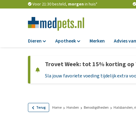
Voor 21:30 besteld,
morgen
in huis*
Dieren
Apotheek
Merken
Advies van
Voer
Apotheek
Trovet Week: tot 15% korting op
Hondenbrokken
Vlooien en teken
Sla jouw favoriete voeding tijdelijk extra voo
Natvoer
Ontworming
Dieetvoer
Medicijnen en
supplementen
Standaardvoer
Probiotica en we
Graanvrij honden
Terug
Home
Honden
Benodigdheden
Halsbanden, r
Vitamines en min
Puppyvoer en sna
Medische benodi
Glutenvrij honden