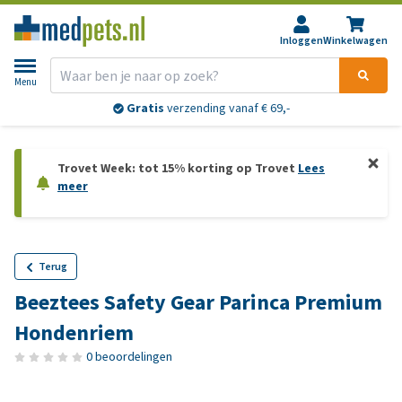
Inloggen
Winkelwagen
Menu
Gratis
verzending vanaf € 69,-
Trovet Week: tot 15% korting op Trovet
Lees
meer
Terug
Beeztees Safety Gear Parinca Premium
Hondenriem
0 beoordelingen