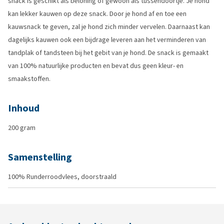
snack is geschikt als beloning of gewoon als tussendoortje. Je hond
kan lekker kauwen op deze snack. Door je hond af en toe een
kauwsnack te geven, zal je hond zich minder vervelen. Daarnaast kan
dagelijks kauwen ook een bijdrage leveren aan het verminderen van
tandplak of tandsteen bij het gebit van je hond. De snack is gemaakt
van 100% natuurlijke producten en bevat dus geen kleur- en
smaakstoffen.
Inhoud
200 gram
Samenstelling
100% Runderroodvlees, doorstraald