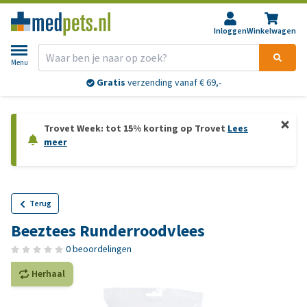
Inloggen
Winkelwagen
Menu
Gratis
verzending vanaf € 69,-
Trovet Week: tot 15% korting op Trovet
Lees
meer
Terug
Beeztees Runderroodvlees
0 beoordelingen
Herhaal