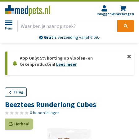
Inloggen
Winkelwagen
Menu
Gratis
verzending vanaf € 69,-
App Only: 5% korting op vlooien- en
tekenproducten!
Lees meer
Terug
Beeztees Runderlong Cubes
0 beoordelingen
Herhaal