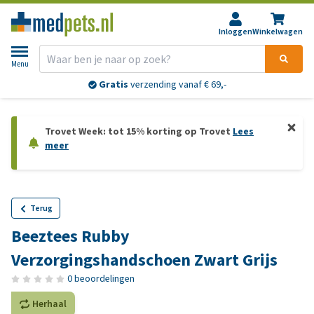
Inloggen
Winkelwagen
Menu
Gratis
verzending vanaf € 69,-
Trovet Week: tot 15% korting op Trovet
Lees
meer
Terug
Beeztees Rubby
Verzorgingshandschoen Zwart Grijs
0 beoordelingen
Herhaal