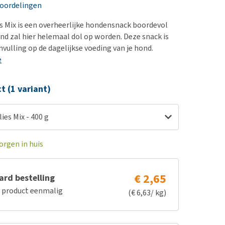
erproblemen
nd te zwaar wordt?
eoordelingen
derdom en dementie
lp! Mijn hond plast in
s Mix is een overheerlijke hondensnack boordevol
is. Wat nu?
ergewicht en conditie
d zal hier helemaal dol op worden. Deze snack is
kijk alles
vulling op de dagelijkse voeding van je hond.
ieren, pezen en botten
e
uchtbaarheid
kijk alles
ct (1 variant)
ies Mix - 400 g
orgen in huis
€ 2,65
rd bestelling
e product eenmalig
(€ 6,63/ kg)