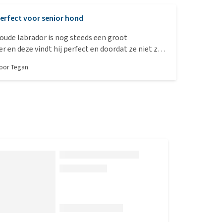
erfect voor senior hond
r oude labrador is nog steeds een groot
 en deze vindt hij perfect en doordat ze niet zo
n hij er veel van eten:-)!
door
Tegan