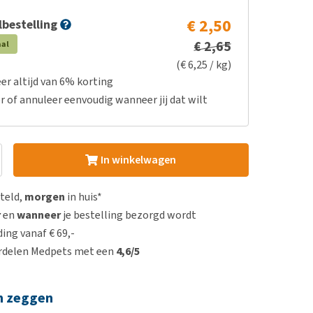
€ 2,50
bestelling
€ 2,65
aal
(€ 6,25 / kg)
er altijd van 6% korting
r of annuleer eenvoudig wanneer jij dat wilt
In winkelwagen
steld,
morgen
in huis*
r
en
wanneer
je bestelling bezorgd wordt
ing vanaf € 69,-
rdelen Medpets met een
4,6/5
n zeggen