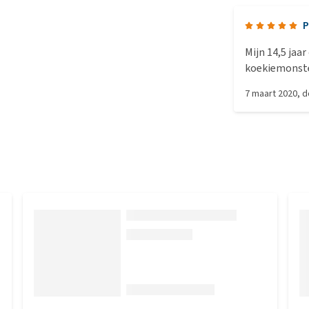
P
Mijn 14,5 jaa
koekiemonster
groot zijn, ka
7 maart 2020
, 