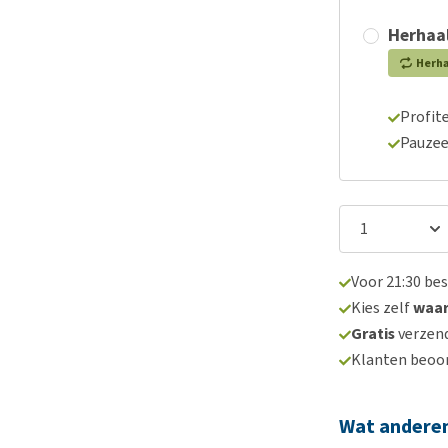
Herhaal
Herh
Profite
Pauzee
Voor 21:30 be
Kies zelf
waa
Gratis
verzend
Klanten beoo
Wat andere