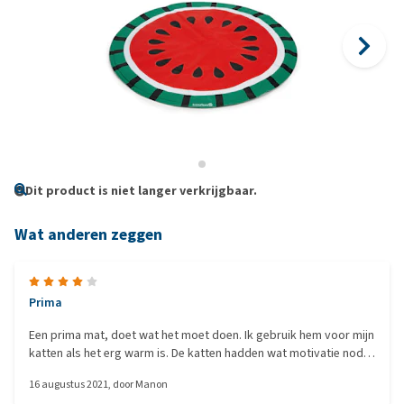
Dit product is niet langer verkrijgbaar.
Wat anderen zeggen
Prima
Een prima mat, doet wat het moet doen. Ik gebruik hem voor mijn
katten als het erg warm is. De katten hadden wat motivatie nodig
op kennis te maken met de mat, maar gebruiken hem nu graag.
16 augustus 2021
, door
Manon
Ook voor jezelf is hij niet verkeerd op warme dagen ;p