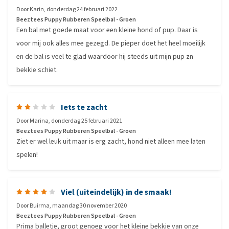
Door
Karin
,
donderdag 24 februari 2022
Beeztees Puppy Rubberen Speelbal - Groen
Een bal met goede maat voor een kleine hond of pup. Daar is
voor mij ook alles mee gezegd. De pieper doet het heel moeilijk
en de bal is veel te glad waardoor hij steeds uit mijn pup zn
bekkie schiet.
Iets te zacht
Door
Marina
,
donderdag 25 februari 2021
Beeztees Puppy Rubberen Speelbal - Groen
Ziet er wel leuk uit maar is erg zacht, hond niet alleen mee laten
spelen!
Viel (uiteindelijk) in de smaak!
Door
Buirma
,
maandag 30 november 2020
Beeztees Puppy Rubberen Speelbal - Groen
Prima balletje, groot genoeg voor het kleine bekkie van onze