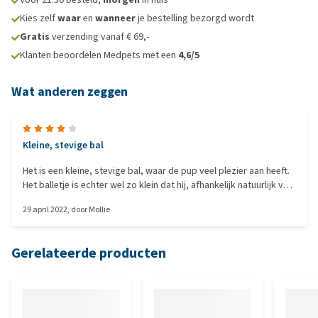
Kies zelf
waar
en
wanneer
je bestelling bezorgd wordt
Gratis
verzending vanaf € 69,-
Klanten beoordelen Medpets met een
4,6/5
Wat anderen zeggen
Kleine, stevige bal
Het is een kleine, stevige bal, waar de pup veel plezier aan heeft.
Het balletje is echter wel zo klein dat hij, afhankelijk natuurlijk van
de grootte van de meubels, makkelijk onder stoelen, banken en
29 april 2022
, door
Mollie
kasten rolt en daarom raak je hem zeer makkelijk kwijt.
Gerelateerde producten