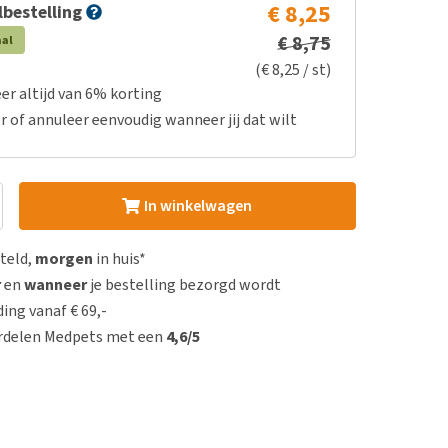
€ 8,25
bestelling
€ 8,75
aal
(€ 8,25 / st)
er altijd van 6% korting
r of annuleer eenvoudig wanneer jij dat wilt
In winkelwagen
steld,
morgen
in huis*
r
en
wanneer
je bestelling bezorgd wordt
ing vanaf € 69,-
rdelen Medpets met een
4,6/5