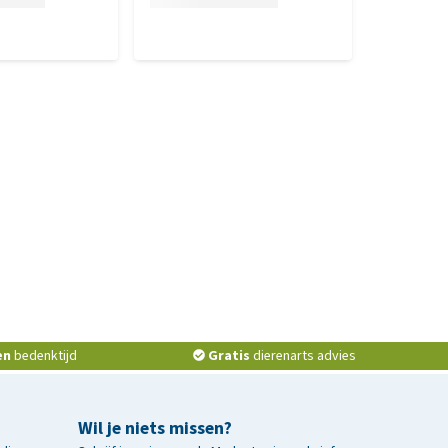
en
bedenktijd
Gratis
dierenarts advies
Wil je niets missen?