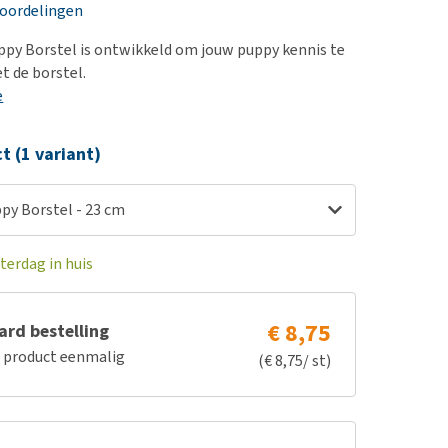
erproblemen
nd te zwaar wordt?
eoordelingen
derdom en dementie
lp! Mijn hond plast in
py Borstel is ontwikkeld om jouw puppy kennis te
is. Wat nu?
ergewicht en conditie
 de borstel.
kijk alles
e
ieren, pezen en botten
uchtbaarheid
ct (1 variant)
kijk alles
py Borstel - 23 cm
terdag in huis
€ 8,75
rd bestelling
e product eenmalig
(€ 8,75/ st)