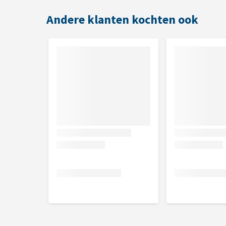
huid uit te borstelen. Zorg dat je altijd met de natu
Andere klanten kochten ook
Kleur
Grijs met zwart
Afmeting
23 cm