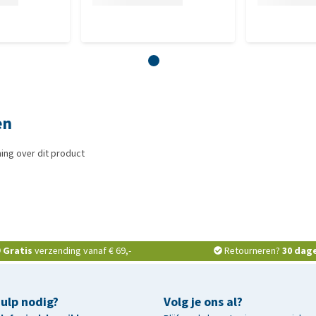
en
ing over dit product
Gratis
verzending vanaf € 69,-
Retourneren?
30 dag
hulp nodig?
Volg je ons al?