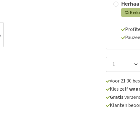
Herhaal
Herh
Profite
Pauzee
Voor 21:30 be
Kies zelf
waa
Gratis
verzend
Klanten beoo