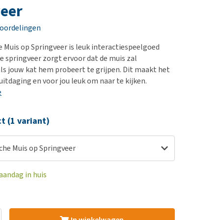
erproblemen
nd te zwaar wordt?
eer
derdom en dementie
lp! Mijn hond plast in
eoordelingen
is. Wat nu?
ergewicht en conditie
kijk alles
 Muis op Springveer is leuk interactiespeelgoed
ieren, pezen en botten
De springveer zorgt ervoor dat de muis zal
uchtbaarheid
ls jouw kat hem probeert te grijpen. Dit maakt het
uitdaging en voor jou leuk om naar te kijken.
kijk alles
e
ct (1 variant)
che Muis op Springveer
aandag in huis
In winkelwagen