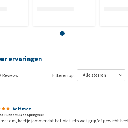
eer ervaringen
2
Reviews
Filteren op:
Valt mee
s Pluche Muis op Springveer
irect om, beetje jammer dat het niet iets wat grip/of gewicht heef