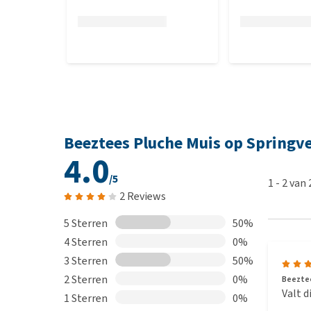
Beeztees Pluche Muis op Springv
4.0
/5
1
-
2
van
2 Reviews
5 Sterren
50%
4 Sterren
0%
3 Sterren
50%
2 Sterren
0%
Beeztee
Valt d
1 Sterren
0%