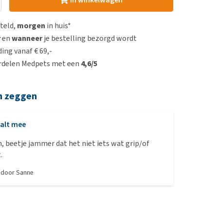
steld,
morgen
in huis*
r
en
wanneer
je bestelling bezorgd wordt
ing vanaf € 69,-
rdelen Medpets met een
4,6/5
n zeggen
alt mee
m, beetje jammer dat het niet iets wat grip/of
t.
, door
Sanne