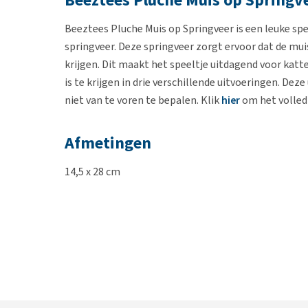
Beeztees Pluche Muis op Springv
Beeztees Pluche Muis op Springveer is een leuke s
springveer. Deze springveer zorgt ervoor dat de mu
krijgen. Dit maakt het speeltje uitdagend voor katten
is te krijgen in drie verschillende uitvoeringen. Dez
niet van te voren te bepalen. Klik
hier
om het volled
Afmetingen
14,5 x 28 cm