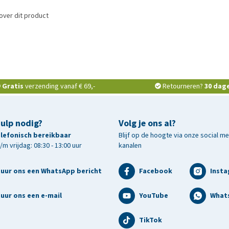
over dit product
Gratis
verzending vanaf € 69,-
Retourneren?
30 dag
hulp nodig?
Volg je ons al?
telefonisch bereikbaar
Blijf op de hoogte via onze social m
m vrijdag: 08:30 - 13:00 uur
kanalen
tuur ons een WhatsApp bericht
Facebook
Inst
uur ons een e-mail
YouTube
What
TikTok