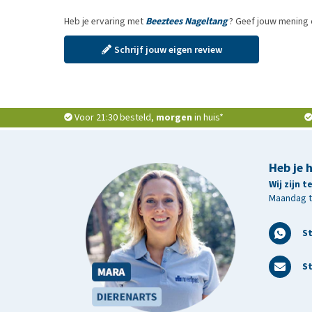
Heb je ervaring met
Beeztees Nageltang
? Geef jouw mening 
Schrijf jouw eigen review
Voor 21:30 besteld,
morgen
in huis*
Heb je 
Wij zijn 
Maandag t/
S
St