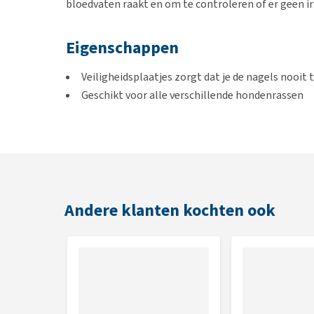
bloedvaten raakt en om te controleren of er geen irr
Eigenschappen
Veiligheidsplaatjes zorgt dat je de nagels nooit 
Geschikt voor alle verschillende hondenrassen
Beschikbaar in twee verschillende formaten
De soft grip voorkomt dat de nageltang uit jouw
Gebruik
Wanneer de nagels van jouw hond te lang aan het word
Andere klanten kochten ook
Gebruik de Beeztees Nageltang om de nagels te knipp
je voorkomt dat je deze tijdens het knippen raakt. P
poot van jouw hond stevig vast hebt zodat onverw
nageltang zit, is het de bedoeling dat je in een sne