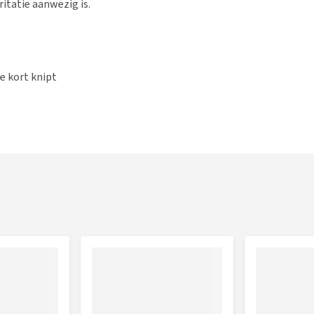
itatie aanwezig is.
te kort knipt
 handen glipt
en zijn, is het tijd om de nagels een stukje af te knippen.
en. Bekijk vooraf altijd goed waar het bloedvat zit, zodat
laats de nagel voorzichtig in de nageltang. Zorg dat je de
achte bewegingen worden voorkomen. Zodra de nagel in de
lle en soepele beweging de nagel knipt.