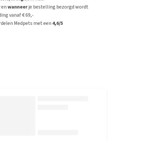
r
en
wanneer
je bestelling bezorgd wordt
ing vanaf € 69,-
rdelen Medpets met een
4,6/5