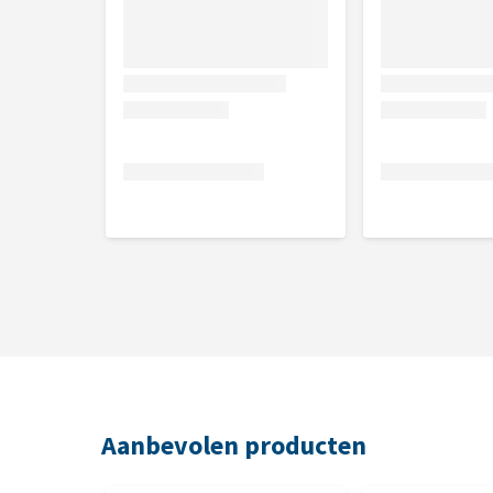
Kleur
Zwart en grijs
Afmeting
13 cm of 16 cm
Aanbevolen producten