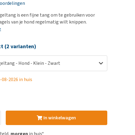
erproblemen
nd te zwaar wordt?
eoordelingen
derdom en dementie
lp! Mijn hond plast in
eltang is een fijne tang om te gebruiken voor
is. Wat nu?
ergewicht en conditie
agels van je hond regelmatig wilt knippen.
kijk alles
e
ieren, pezen en botten
uchtbaarheid
ct (2 varianten)
kijk alles
eltang - Hond - Klein - Zwart
-08-2026 in huis
In winkelwagen
steld,
morgen
in huis*