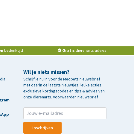
en
bedenktijd
Gratis
dierenarts advies
Wil je niets missen?
edia
Schrijf je nu in voor de Medpets nieuwsbrief
met daarin de laatste nieuwtjes, leuke acties,
exclusieve kortingscodes en tips & advies van
onze dierenarts.
Voorwaarden nieuwsbrief
agram
sApp
Inschrijven