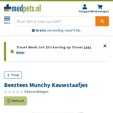
Inloggen
Winkelwagen
Menu
Gratis
verzending vanaf € 69,-
Trovet Week: tot 15% korting op Trovet
Lees
meer
Terug
Beeztees Munchy Kauwstaafjes
0 beoordelingen
Herhaal