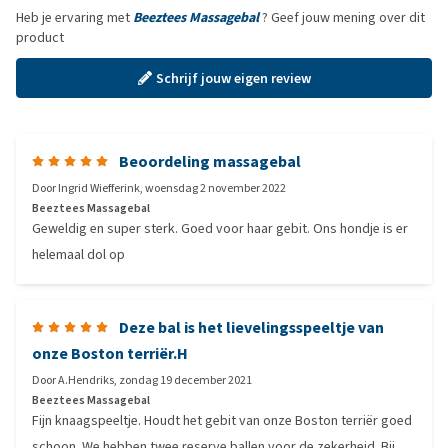
Heb je ervaring met
Beeztees Massagebal
? Geef jouw mening over dit
product
Schrijf jouw eigen review
Beoordeling massagebal
Door
Ingrid Wiefferink
,
woensdag 2 november 2022
Beeztees Massagebal
Geweldig en super sterk. Goed voor haar gebit. Ons hondje is er
helemaal dol op
Deze bal is het lievelingsspeeltje van
onze Boston terriër.H
Door
A.Hendriks
,
zondag 19 december 2021
Beeztees Massagebal
Fijn knaagspeeltje. Houdt het gebit van onze Boston terriër goed
schoon. We hebben twee reserve ballen voor de zekerheid. Bij