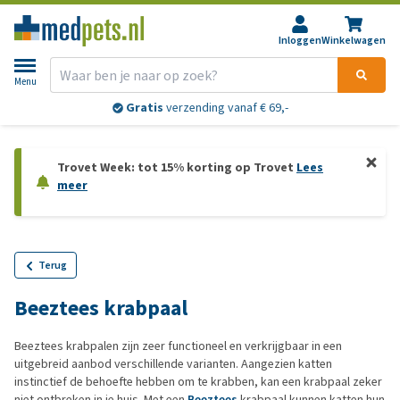
Inloggen
Winkelwagen
Menu
Gratis
verzending vanaf € 69,-
Trovet Week: tot 15% korting op Trovet
Lees
meer
Terug
Beeztees krabpaal
Beeztees krabpalen zijn zeer functioneel en verkrijgbaar in een
uitgebreid aanbod verschillende varianten. Aangezien katten
instinctief de behoefte hebben om te krabben, kan een krabpaal zeker
niet ontbreken in je huis. Met een
Beeztees
krabpaal kunnen katten hun