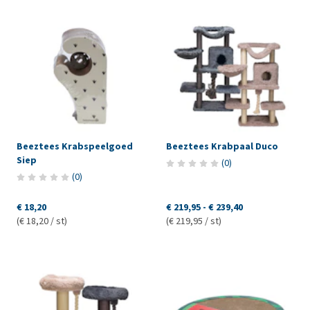
Beeztees Krabspeelgoed
Beeztees Krabpaal Duco
Siep
(
0
)
(
0
)
€ 18,20
€ 219,95
-
€ 239,40
(€ 18,20 / st)
(€ 219,95 / st)