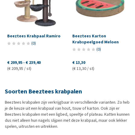
Beeztees Krabpaal Ramiro
Beeztees Karton
Krabspeelgoed Meloen
(
0
)
(
0
)
€ 209,95
-
€ 239,40
€ 13,30
(€ 209,95 / st)
(€ 13,30 / st)
Soorten Beeztees krabpalen
Beeztees krabpalen zijn verkrijgbaar in verschillende varianten. Zo heb
je de keuze uit een krabpaal van hout, touw of karton. Ook zijn er
Beeztees krabpalen met een ligbed, speeltje of plateau. Katten kunnen
dus niet alleen hun nagels slijpen met deze krabpaal, maar ook lekker
spelen, uitrusten en uitrekken.