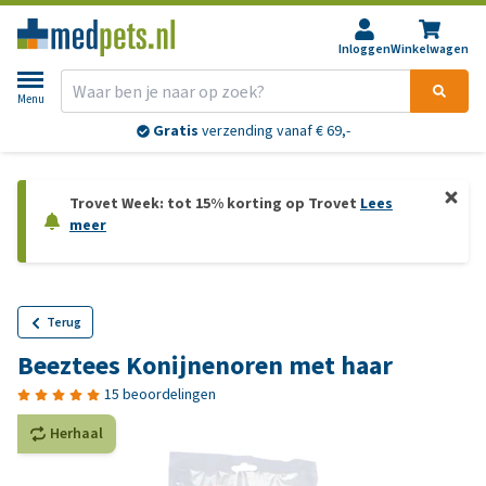
Inloggen
Winkelwagen
Menu
Retourneren?
30 dagen
bedenktijd
Trovet Week: tot 15% korting op Trovet
Lees
meer
Terug
Beeztees Konijnenoren met haar
15 beoordelingen
Herhaal