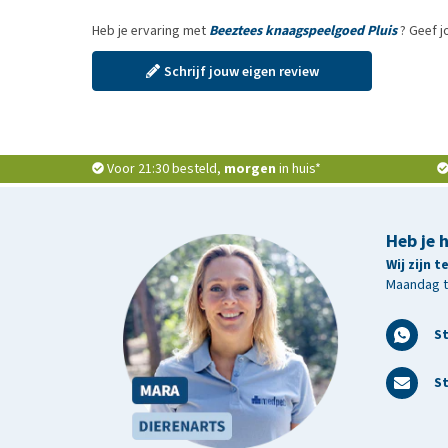
Heb je ervaring met
Beeztees knaagspeelgoed Pluis
? Geef j
Schrijf jouw eigen review
Voor 21:30 besteld,
morgen
in huis*
Heb je 
Wij zijn 
Maandag t/
S
St