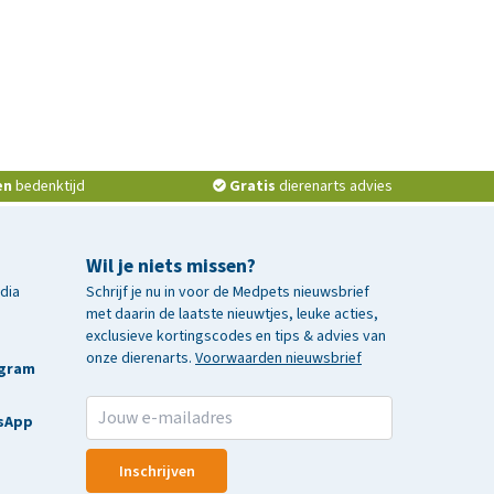
en
bedenktijd
Gratis
dierenarts advies
Wil je niets missen?
edia
Schrijf je nu in voor de Medpets nieuwsbrief
met daarin de laatste nieuwtjes, leuke acties,
exclusieve kortingscodes en tips & advies van
onze dierenarts.
Voorwaarden nieuwsbrief
agram
sApp
Inschrijven