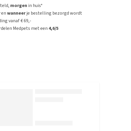
steld,
morgen
in huis*
r
en
wanneer
je bestelling bezorgd wordt
ing vanaf € 69,-
rdelen Medpets met een
4,6/5