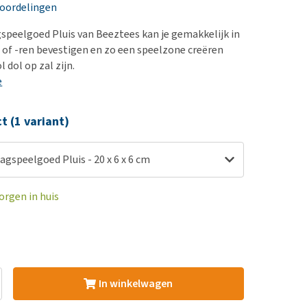
erproblemen
nd te zwaar wordt?
eoordelingen
derdom en dementie
lp! Mijn hond plast in
speelgoed Pluis van Beeztees kan je gemakkelijk in
is. Wat nu?
ergewicht en conditie
 of -ren bevestigen en zo een speelzone creëren
kijk alles
l dol op zal zijn.
ieren, pezen en botten
e
uchtbaarheid
kijk alles
ct (1 variant)
gspeelgoed Pluis - 20 x 6 x 6 cm
orgen in huis
In winkelwagen