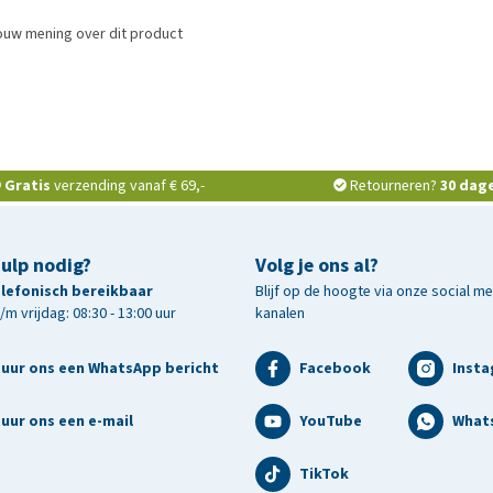
ouw mening over dit product
Gratis
verzending vanaf € 69,-
Retourneren?
30 dag
hulp nodig?
Volg je ons al?
telefonisch bereikbaar
Blijf op de hoogte via onze social m
m vrijdag: 08:30 - 13:00 uur
kanalen
tuur ons een WhatsApp bericht
Facebook
Inst
uur ons een e-mail
YouTube
What
TikTok