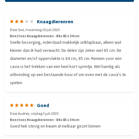
Knaagdierenren
Door
Sue
,
maandag 20 juli 2020
Beeztees Knaagdierenren - 84 x 85 x 34 cm
Snelle bezorging, inderdaad makkelijk uitklapbaar, alleen wat
kleiner dan ik had verwacht. De delen zijn zeker niet 85 cm. De
diameter en/of oppervlakte is 84 cm, 85 cm. Rennen voor een
cavia is het trekken van een heel kort sprintje. Wel handig als
uitbreiding op een bestaande kooi of om even met de cavia's te
spelen.
Goed
Door
Audrey
,
vrijdag 3 juli 2020
Beeztees Knaagdierenren - 84 x 85 x 34 cm
Goed hek stevig en kwam al inelkaar gezet binnen