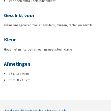
Voor een extra koele binnenkant
Geschikt voor
Kleine knaagdieren zoals hamsters, muizen, ratten en gerbils.
Kleur
Hout met mintgroen en een graniet steen dakje
Afmetingen
15 x 13 x 9 cm
26 x 18 x 16 cm