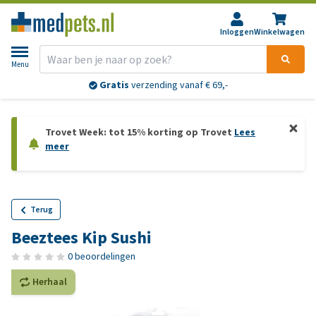
Inloggen
Winkelwagen
Menu
Gratis
verzending vanaf € 69,-
Trovet Week: tot 15% korting op Trovet
Lees
meer
Terug
Beeztees Kip Sushi
0 beoordelingen
Herhaal