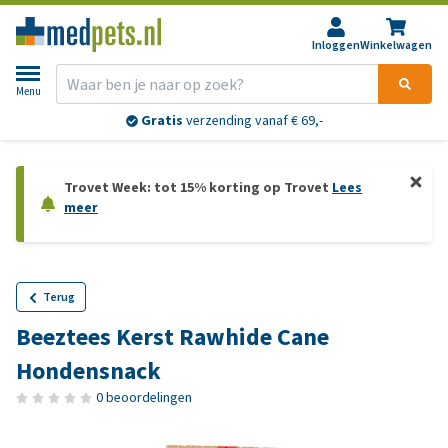
Inloggen
Winkelwagen
Menu
Gratis
verzending vanaf € 69,-
Trovet Week: tot 15% korting op Trovet
Lees
meer
Terug
Beeztees Kerst Rawhide Cane
Hondensnack
0 beoordelingen