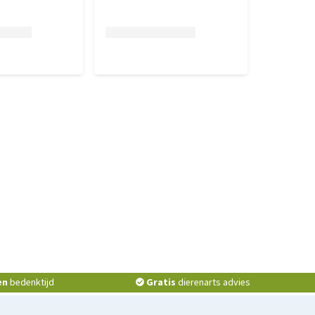
en
bedenktijd
Gratis
dierenarts advies