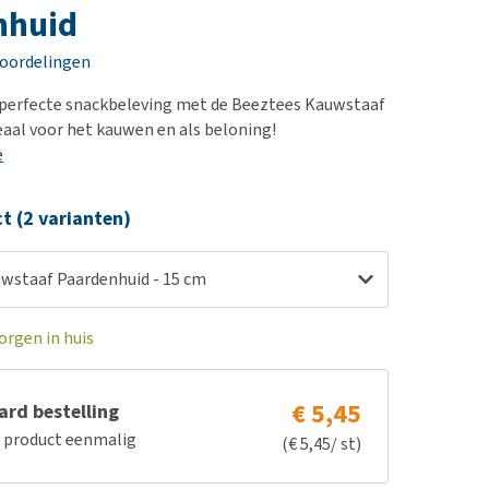
erproblemen
nd te zwaar wordt?
nhuid
derdom en dementie
lp! Mijn hond plast in
eoordelingen
is. Wat nu?
ergewicht en conditie
kijk alles
 perfecte snackbeleving met de Beeztees Kauwstaaf
ieren, pezen en botten
eaal voor het kauwen en als beloning!
uchtbaarheid
e
kijk alles
ct (2 varianten)
wstaaf Paardenhuid - 15 cm
orgen in huis
€ 5,45
rd bestelling
e product eenmalig
(€ 5,45/ st)