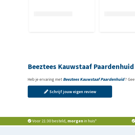
Beeztees Kauwstaaf Paardenhuid
Heb je ervaring met
Beeztees Kauwstaaf Paardenhuid
? Gee
Schrijf jouw eigen review
Voor 21:30 besteld,
morgen
in huis*