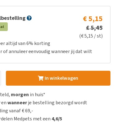
€ 5,15
bestelling
€ 5,45
aal
(€ 5,15 / st)
er altijd van 6% korting
r of annuleer eenvoudig wanneer jij dat wilt
In winkelwagen
steld,
morgen
in huis*
r
en
wanneer
je bestelling bezorgd wordt
ing vanaf € 69,-
rdelen Medpets met een
4,6/5