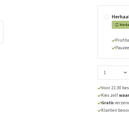
Herhaal
Herh
Profite
Pauzee
Voor 21:30 be
Kies zelf
waa
Gratis
verzend
Klanten beoo