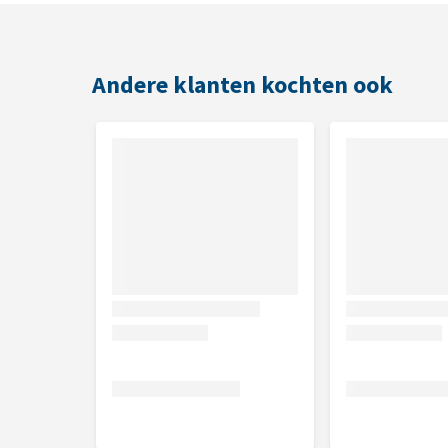
Inhoud
1 stuk
Andere klanten kochten ook
Afmetingen
15 cm
25 cm
Samenstelling
100% paard