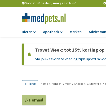
Voor 21:30 besteld,
morgen
in huis*
Dieren
Apotheek
Merken
Advies van
Voer
Apotheek
Trovet Week: tot 15% korting op
Hondenbrokken
Vlooien en teken
Sla jouw favoriete voeding tijdelijk extra voo
Natvoer
Ontworming
Dieetvoer
Medicijnen en
supplementen
Standaardvoer
Probiotica en we
Graanvrij honden
Terug
Home
Honden
Voer
Snacks
Glutenvrij
Na
Vitamines en min
Puppyvoer en sna
Medische benodi
Herhaal
Glutenvrij honden