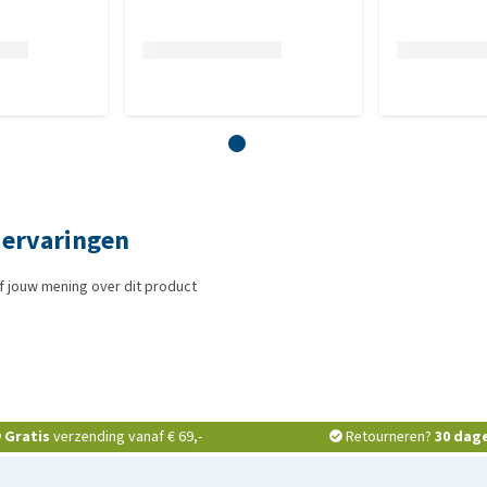
 ervaringen
f jouw mening over dit product
Gratis
verzending vanaf € 69,-
Retourneren?
30 dag