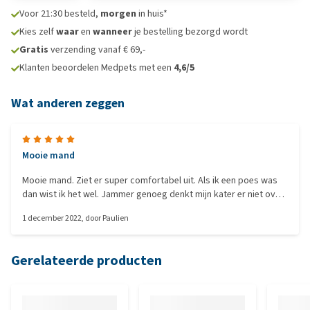
Voor 21:30 besteld,
morgen
in huis*
Kies zelf
waar
en
wanneer
je bestelling bezorgd wordt
Gratis
verzending vanaf € 69,-
Klanten beoordelen Medpets met een
4,6/5
Wat anderen zeggen
Mooie mand
Mooie mand. Ziet er super comfortabel uit. Als ik een poes was
dan wist ik het wel. Jammer genoeg denkt mijn kater er niet over
om er in te liggen,:?-?D . Blijft gewoon op op mijn bank/bed
1 december 2022
, door
Paulien
slapen en negeert de mand volkomen :?-?D:?-?D
Gerelateerde producten