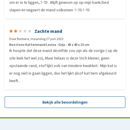
om er in te liggen,:?-?D . Blijft gewoon op op mijn bank/bed
slapen en negeert de mand volkomen :?-?D:?-?D
Zachte mand
Door
Barbara
,
maandag 27 juni 2022
Beeztees Kattenmand Levisa - Grijs - 43 x 43 x 13 cm
Ik hoopte dat deze mand dezelfde zou zijn als de vorige ( op de
site leek het wel zo), Maar helaas is deze toch kleiner, geen
opstaande rand, stof lijkt ook van mindere kwaliteit.. Mijn kat is
er nog niet in gaan liggen, dus het lijkt alsof kat hem afgekeurd
heeft..
Bekijk alle beoordelingen