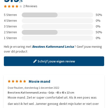
/5
2 Reviews
5 Sterren
50%
4 Sterren
0%
3 Sterren
0%
2 Sterren
50%
1 Sterren
0%
Heb je ervaring met
Beeztees Kattenmand Levisa
? Geef jouw mening
over dit product
Schrijf jouw eigen review
Mooie mand
Door
Paulien
,
donderdag 1 december 2022
Beeztees Kattenmand Levisa - Grijs - 43 x 43 x 13 cm
Mooie mand. Ziet er super comfortabel uit. Als ik een poes was
dan wist ik het wel. Jammer genoeg denkt mijn kater er niet over