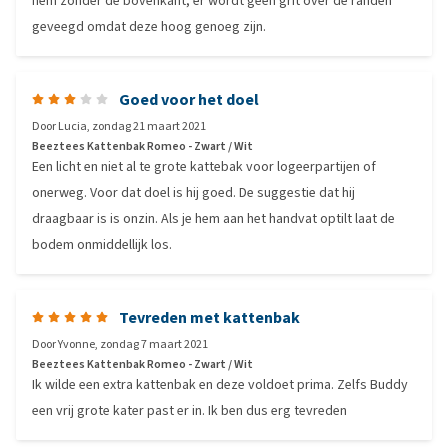
hem zonder de bovenkant, er wordt geen grit over de randen
geveegd omdat deze hoog genoeg zijn.
Goed voor het doel
Door
Lucia
,
zondag 21 maart 2021
Beeztees Kattenbak Romeo - Zwart / Wit
Een licht en niet al te grote kattebak voor logeerpartijen of
onerweg. Voor dat doel is hij goed. De suggestie dat hij
draagbaar is is onzin. Als je hem aan het handvat optilt laat de
bodem onmiddellijk los.
Tevreden met kattenbak
Door
Yvonne
,
zondag 7 maart 2021
Beeztees Kattenbak Romeo - Zwart / Wit
Ik wilde een extra kattenbak en deze voldoet prima. Zelfs Buddy
een vrij grote kater past er in. Ik ben dus erg tevreden