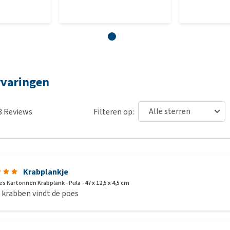
rvaringen
3
Reviews
Filteren op:
Krabplankje
 Kartonnen Krabplank - Pula - 47 x 12,5 x 4,5 cm
 krabben vindt de poes