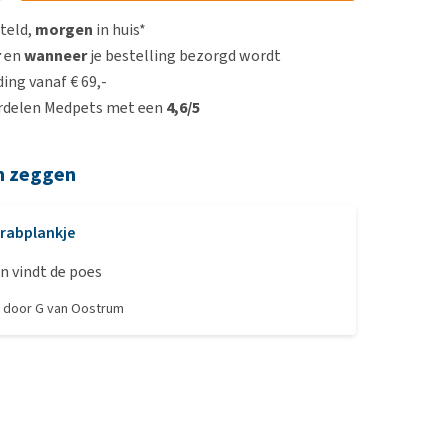
steld,
morgen
in huis*
r
en
wanneer
je bestelling bezorgd wordt
ing vanaf € 69,-
rdelen Medpets met een
4,6/5
n zeggen
rabplankje
n vindt de poes
, door
G van Oostrum