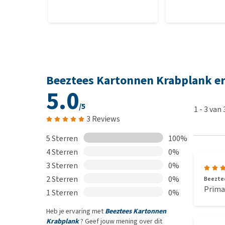
Beeztees Kartonnen Krabplank e
5.0
/5
1
-
3
van
3 Reviews
5 Sterren
100%
4 Sterren
0%
3 Sterren
0%
2 Sterren
0%
Beeztees
Prima
1 Sterren
0%
Heb je ervaring met
Beeztees Kartonnen
Krabplank
? Geef jouw mening over dit