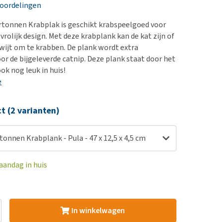
erproblemen
nd te zwaar wordt?
eoordelingen
derdom en dementie
lp! Mijn hond plast in
rtonnen Krabplak is geschikt krabspeelgoed voor
is. Wat nu?
ergewicht en conditie
rolijk design. Met deze krabplank kan de kat zijn of
kijk alles
wijt om te krabben. De plank wordt extra
ieren, pezen en botten
oor de bijgeleverde catnip. Deze plank staat door het
uchtbaarheid
ook nog leuk in huis!
e
kijk alles
ct (2 varianten)
onnen Krabplank - Pula - 47 x 12,5 x 4,5 cm
aandag in huis
In winkelwagen