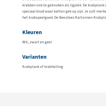
krabben ook te gebruiken als ligplek. De krabplank i
speciaal kruid waar katten gek op zijn. Je zult mer
het krabspeelgoed. De Beeztees Kartonnen Krabplank 
Kleuren
Wit, zwart en geel
Varianten
Krabplank of krabhelling
Afmetingen
Krabplank Pula: 47 x 12,5 x 4,5 cm
Krabhelling Rampino: 47 x 26 x 25 cm