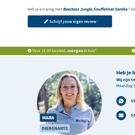
Heb je ervaring met
Beeztees Jungle Snuffelmat Samba
? Ge
Schrijf jouw eigen review
Voor 21:30 besteld,
morgen
in huis*
Heb je 
Wij zijn 
Maandag t/
S
St