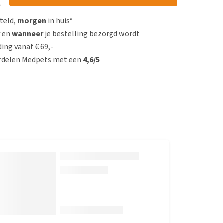
steld,
morgen
in huis*
r
en
wanneer
je bestelling bezorgd wordt
ing vanaf € 69,-
rdelen Medpets met een
4,6/5