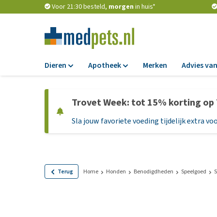
Voor 21:30 besteld,
morgen
in huis*
Dieren
Apotheek
Merken
Advies van
Voer
Apotheek
Trovet Week: tot 15% korting op
Hondenbrokken
Vlooien en teken
Sla jouw favoriete voeding tijdelijk extra voo
Natvoer
Ontworming
Dieetvoer
Medicijnen en
supplementen
Standaardvoer
Probiotica en we
Graanvrij honden
Terug
Home
Honden
Benodigdheden
Speelgoed
S
Vitamines en min
Puppyvoer en sna
Medische benodi
Glutenvrij honden