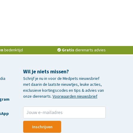
en
bedenktijd
Gratis
dierenarts advies
Wil je niets missen?
edia
Schrijf je nu in voor de Medpets nieuwsbrief
met daarin de laatste nieuwtjes, leuke acties,
exclusieve kortingscodes en tips & advies van
onze dierenarts.
Voorwaarden nieuwsbrief
agram
sApp
Inschrijven