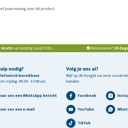
ef jouw mening over dit product
Gratis
verzending vanaf € 69,-
Retourneren?
30 dag
hulp nodig?
Volg je ons al?
telefonisch bereikbaar
Blijf op de hoogte via onze social m
m vrijdag: 08:30 - 13:00 uur
kanalen
tuur ons een WhatsApp bericht
Facebook
Inst
uur ons een e-mail
YouTube
What
TikTok