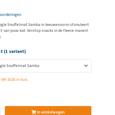
erproblemen
nd te zwaar wordt?
derdom en dementie
lp! Mijn hond plast in
eoordelingen
is. Wat nu?
ergewicht en conditie
kijk alles
ngle Snuffelmat Samba in leeuwenvorm stimuleert
ieren, pezen en botten
ct van jouw kat. Verstop snacks in de fleece manen!
uchtbaarheid
e
kijk alles
ct (1 variant)
ngle Snuffelmat Samba
-08-2026 in huis
In winkelwagen