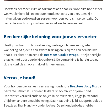
Beeztees heeft een ruim assortiment aan snacks. Voor elke hond zit er
wel wat lekkers bij! De meeste hondensnacks van Beeztees zijn
natuurlijk en gedroogd en zorgen voor een ware smaaksensatie. De
perfecte snack om jouw hond even lekker te verwennen!
Een heerlijke beloning voor jouw viervoeter
Heeft jouw hond zich voorbeeldig gedragen tijdens een grote
wandeling of tijdens een zware training en is hij toe aan een nieuwe
snack? Probeer dan eens de
Beeztees Cookie Wraps
. Dit zijn heerlijke
snacks met gedroogde kippenborst. De verpakking is hersluitbaar,
dus je kunt de snacks makkelijk meenemen.
Verras je hond!
Voor honden die van een verrassing houden, is
Beeztees Jolly Mix
de
perfecte uitkomst. Dit is een lekkere snackmix voor jouw hond.
Doordat er verschillende snackjes in de mix zitten, krijgt jouw hond
altijd een andere smaakbeleving. Daarnaast vind je bij Medpets ook de
Beeztees Thai Munchy Hondenbotjes. Deze hondenbotjes hebben