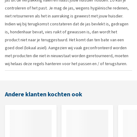
jas uit de verpakking halen en naast jouw huisdier houden. Zo kun je
controleren of het past. Je mag de jas, wegens hygiënische redenen,
niet retourneren als het in aanraking is geweest met jouw huisdier.
Indien wij bij terugkomst constateren dat de jas bevlekt is, gedragen
is, hondenhaar bevat, vies ruikt of gewassen is, dan wordt het
product niet naar je teruggestuurd. Het komt dan ten bate van een
goed doel (lokaal asiel). Aangezien wij vaak geconfronteerd worden
met producten die niet in nieuwstaat worden geretourneerd, moeten
wij helaas deze regels hanteren voor het passen en / of terugsturen.
Andere klanten kochten ook