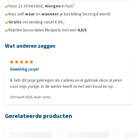
Voor 21:30 besteld,
morgen
in huis*
Kies zelf
waar
en
wanneer
je bestelling bezorgd wordt
Gratis
verzending vanaf € 69,-
Klanten beoordelen Medpets met een
4,6/5
Wat anderen zeggen
Geweldig jasje!
Ik heb dit jasje gekregen als cadeau en ik gebruik deze al jaren
voor mijn yorkje. In de winter heeft ze het niet koud en op
regenachtige dagen beschermt het jasje ook goed tegen regen.
29 maart 2026
, door
Jamy
Omdat ze zo dicht bij de grond loopt geeft het jasje ook nog
bescherming tegen vuil onder het buikje
Gerelateerde producten