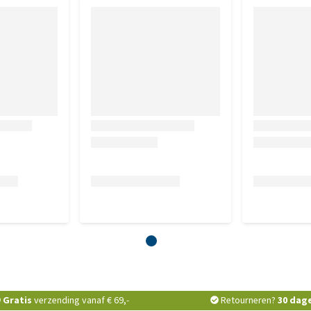
Gratis
verzending vanaf € 69,-
Retourneren?
30 dag