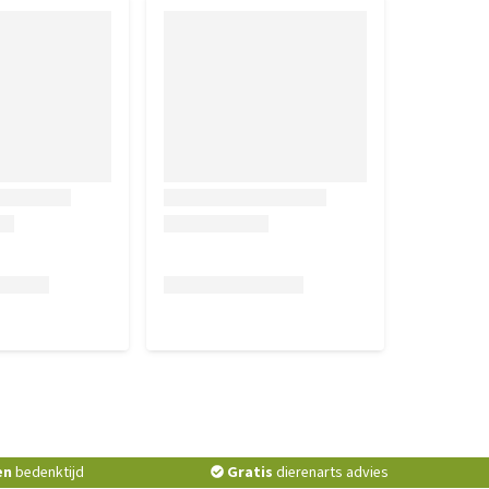
en
bedenktijd
Gratis
dierenarts advies