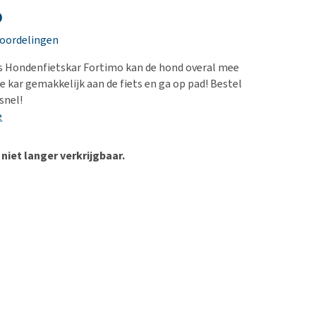
erproblemen
nd te zwaar wordt?
o
derdom en dementie
lp! Mijn hond plast in
eoordelingen
is. Wat nu?
ergewicht en conditie
kijk alles
s Hondenfietskar Fortimo kan de hond overal mee
ieren, pezen en botten
e kar gemakkelijk aan de fiets en ga op pad! Bestel
uchtbaarheid
snel!
e
kijk alles
 niet langer verkrijgbaar.