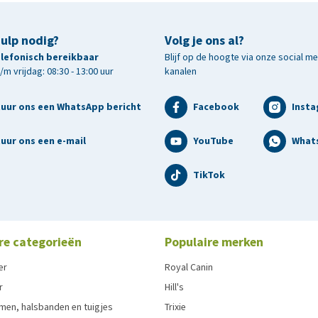
hulp nodig?
Volg je ons al?
telefonisch bereikbaar
Blijf op de hoogte via onze social m
m vrijdag: 08:30 - 13:00 uur
kanalen
tuur ons een WhatsApp bericht
Facebook
Inst
uur ons een e-mail
YouTube
What
TikTok
re categorieën
Populaire merken
er
Royal Canin
r
Hill's
men, halsbanden en tuigjes
Trixie