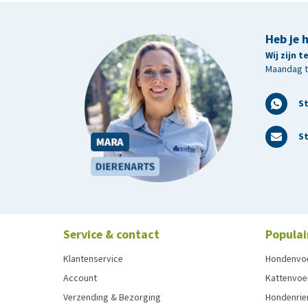
Heb je 
Wij zijn 
Maandag t/
S
St
Service & contact
Populai
Klantenservice
Hondenvo
Account
Kattenvoe
Verzending & Bezorging
Hondenrie