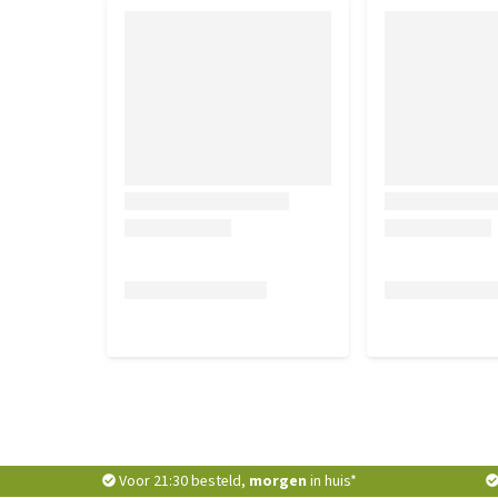
Voor 21:30 besteld,
morgen
in huis*