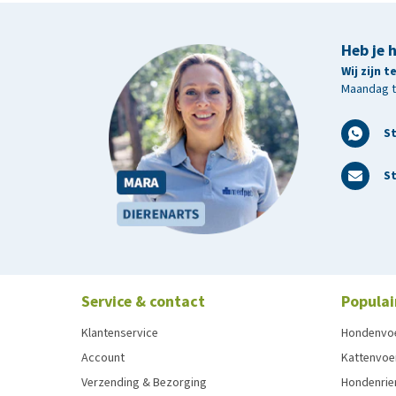
Heb je 
Wij zijn 
Maandag t/
S
St
Service & contact
Populai
Klantenservice
Hondenvo
Account
Kattenvoe
Verzending & Bezorging
Hondenrie