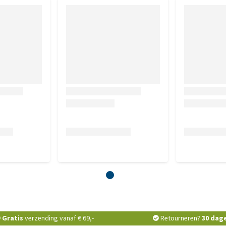
Gratis
verzending vanaf € 69,-
Retourneren?
30 dag