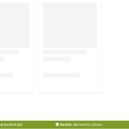
en
bedenktijd
Gratis
dierenarts advies