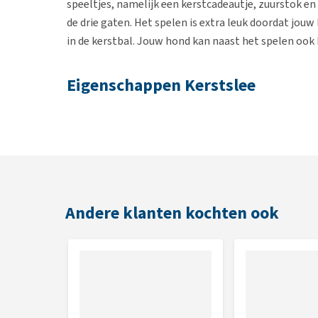
speeltjes, namelijk een kerstcadeautje, zuurstok e
de drie gaten. Het spelen is extra leuk doordat jouw
in de kerstbal. Jouw hond kan naast het spelen ook
Eigenschappen Kerstslee
Zachte pluche
Denkspel
Inclusief drie kerstcadeautjes
Kerstcadeautjes beschikken over een knisperfoli
23 x 12,5 x 9,5 cm
Andere klanten kochten ook
Eigenschappen Kerstboom
Zachte pluche
Denkspel
Inclusief drie speeltjes: kerstcadeautje, zuurstok
Met piep in de kerstbal en het kerstcadeautje