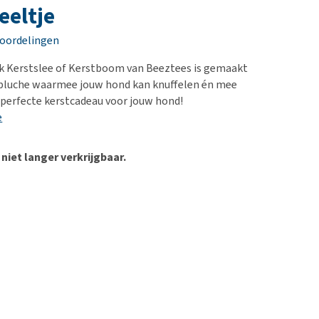
erproblemen
nd te zwaar wordt?
eeltje
derdom en dementie
lp! Mijn hond plast in
eoordelingen
is. Wat nu?
ergewicht en conditie
kijk alles
ek Kerstslee of Kerstboom van Beeztees is gemaakt
ieren, pezen en botten
 pluche waarmee jouw hond kan knuffelen én mee
uchtbaarheid
 perfecte kerstcadeau voor jouw hond!
e
kijk alles
 niet langer verkrijgbaar.