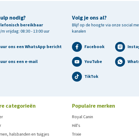
hulp nodig?
Volg je ons al?
telefonisch bereikbaar
Blijf op de hoogte via onze social m
m vrijdag: 08:30 - 13:00 uur
kanalen
tuur ons een WhatsApp bericht
Facebook
Inst
uur ons een e-mail
YouTube
What
TikTok
re categorieën
Populaire merken
er
Royal Canin
r
Hill's
men, halsbanden en tuigjes
Trixie