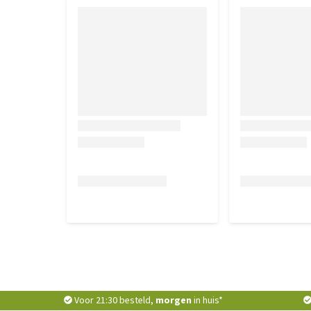
Voor 21:30 besteld,
morgen
in huis*