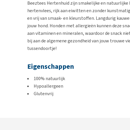
Beeztees Hertenhuid zijn smakelijke en natuurlijk
hertenvlees, rijk aan eiwitten en zonder kunstmati
en vrij van smaak- en kleurstoffen. Langdurig kauwe
jouw hond. Honden met allergieën kunnen deze snack
aan vitaminen en mineralen, waardoor de snack niet
bij aan de algemene gezondheid van jouw trouwe vie
tussendoortje!
Eigenschappen
100% natuurlijk
Hypoallergeen
Glutenvrij
Zonder toegevoegde kleur- en smaakstoffen
Rijk aan vitaminen en mineralen
Smaak