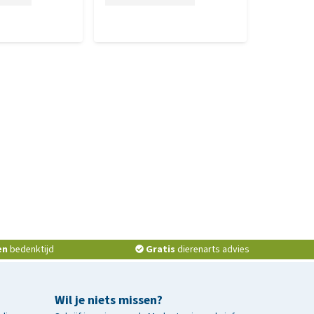
en
bedenktijd
Gratis
dierenarts advies
Wil je niets missen?