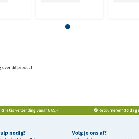
 over dit product
Gratis
verzending vanaf € 69,-
Retourneren?
30 dag
hulp nodig?
Volg je ons al?