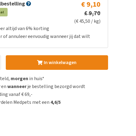
€ 9,10
bestelling
€ 9,70
aal
(€ 45,50 / kg)
er altijd van 6% korting
r of annuleer eenvoudig wanneer jij dat wilt
In winkelwagen
steld,
morgen
in huis*
r
en
wanneer
je bestelling bezorgd wordt
ing vanaf € 69,-
rdelen Medpets met een
4,6/5