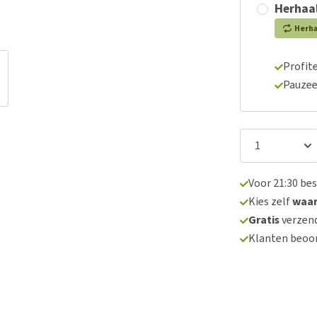
Herhaal
Herh
Profite
Pauzee
Voor 21:30 be
Kies zelf
waa
Gratis
verzend
Klanten beoo