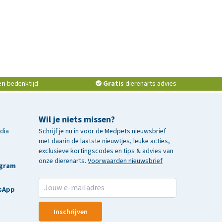
en
bedenktijd
Gratis
dierenarts advies
Wil je niets missen?
edia
Schrijf je nu in voor de Medpets nieuwsbrief
met daarin de laatste nieuwtjes, leuke acties,
exclusieve kortingscodes en tips & advies van
onze dierenarts.
Voorwaarden nieuwsbrief
agram
sApp
Inschrijven