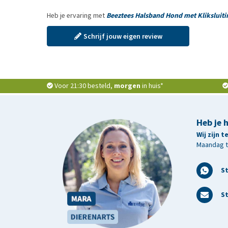
Heb je ervaring met
Beeztees Halsband Hond met Kliksluiti
Schrijf jouw eigen review
Voor 21:30 besteld,
morgen
in huis*
Heb je 
Wij zijn 
Maandag t/
S
St