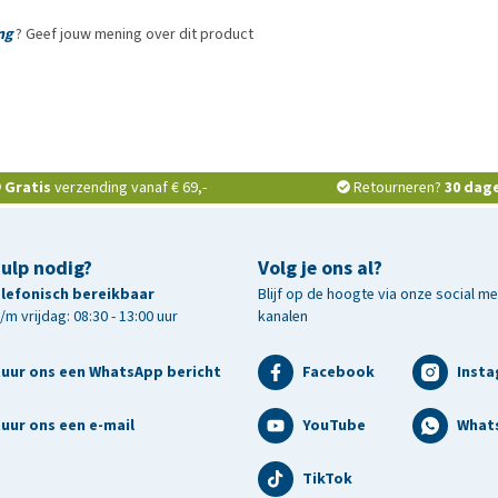
ng
? Geef jouw mening over dit product
Gratis
verzending vanaf € 69,-
Retourneren?
30 dag
hulp nodig?
Volg je ons al?
telefonisch bereikbaar
Blijf op de hoogte via onze social m
m vrijdag: 08:30 - 13:00 uur
kanalen
tuur ons een WhatsApp bericht
Facebook
Inst
uur ons een e-mail
YouTube
What
TikTok