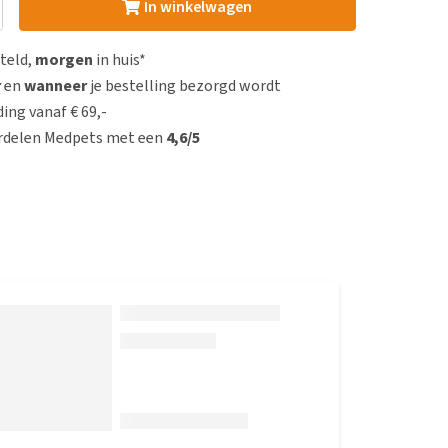
In winkelwagen
steld,
morgen
in huis*
r
en
wanneer
je bestelling bezorgd wordt
ing vanaf € 69,-
rdelen Medpets met een
4,6/5