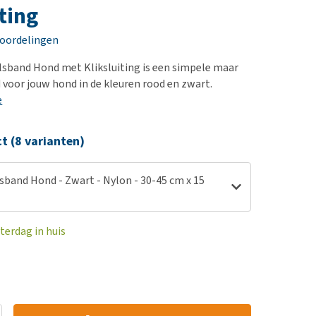
erproblemen
nd te zwaar wordt?
ting
derdom en dementie
lp! Mijn hond plast in
eoordelingen
is. Wat nu?
ergewicht en conditie
kijk alles
sband Hond met Kliksluiting is een simpele maar
ieren, pezen en botten
 voor jouw hond in de kleuren rood en zwart.
uchtbaarheid
e
kijk alles
ct (8 varianten)
sband Hond - Zwart - Nylon - 30-45 cm x 15
terdag in huis