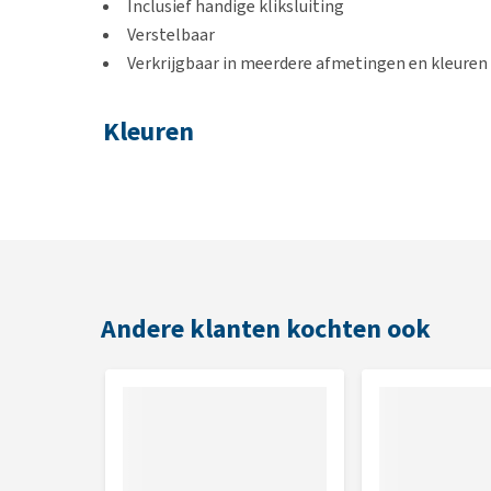
Inclusief handige kliksluiting
Verstelbaar
Verkrijgbaar in meerdere afmetingen en kleuren
Kleuren
Zwart en rood
Afmeting
22-35 cm x 10 mm
30-45 cm x 15 mm
Andere klanten kochten ook
35-55 cm x 20 mm
40-60 cm x 25 mm