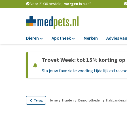
Voor 21:30 besteld,
morgen
in huis*
Dieren
Apotheek
Merken
Advies van
Voer
Apotheek
Trovet Week: tot 15% korting op
Hondenbrokken
Vlooien en teken
Sla jouw favoriete voeding tijdelijk extra voo
Natvoer
Ontworming
Dieetvoer
Medicijnen en
supplementen
Standaardvoer
Probiotica en we
Graanvrij honden
Terug
Home
Honden
Benodigdheden
Halsbanden, r
Vitamines en min
Puppyvoer en sna
Medische benodi
Glutenvrij honden