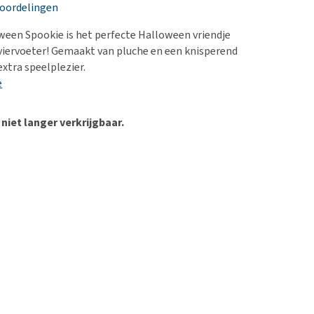
erproblemen
nd te zwaar wordt?
eoordelingen
derdom en dementie
lp! Mijn hond plast in
een Spookie is het perfecte Halloween vriendje
is. Wat nu?
ergewicht en conditie
 viervoeter! Gemaakt van pluche en een knisperend
kijk alles
extra speelplezier.
ieren, pezen en botten
e
uchtbaarheid
kijk alles
 niet langer verkrijgbaar.