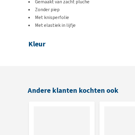
Gemaakt van zacht pluche
Zonder piep
Met knisperfolie
Met elastiek in lijfje
Kleur
Wit
Afmetingen
25 x 18 x 5 cm
Andere klanten kochten ook