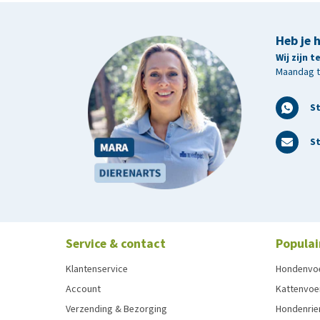
Heb je 
Wij zijn 
Maandag t/
S
St
Service & contact
Populai
Klantenservice
Hondenvo
Account
Kattenvoe
Verzending & Bezorging
Hondenrie