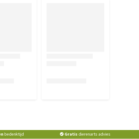
en
bedenktijd
Gratis
dierenarts advies