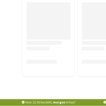
Voor 21:30 besteld,
morgen
in huis*