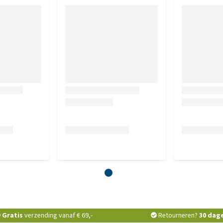
Gratis
verzending vanaf € 69,-
Retourneren?
30 dag