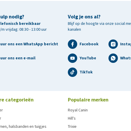
hulp nodig?
Volg je ons al?
telefonisch bereikbaar
Blijf op de hoogte via onze social m
m vrijdag: 08:30 - 13:00 uur
kanalen
tuur ons een WhatsApp bericht
Facebook
Inst
uur ons een e-mail
YouTube
What
TikTok
re categorieën
Populaire merken
er
Royal Canin
r
Hill's
men, halsbanden en tuigjes
Trixie