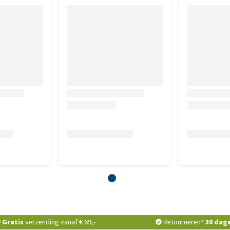
Gratis
verzending vanaf € 69,-
Retourneren?
30 dag