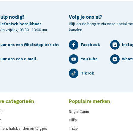
hulp nodig?
Volg je ons al?
telefonisch bereikbaar
Blijf op de hoogte via onze social m
m vrijdag: 08:30 - 13:00 uur
kanalen
tuur ons een WhatsApp bericht
Facebook
Inst
uur ons een e-mail
YouTube
What
TikTok
re categorieën
Populaire merken
er
Royal Canin
r
Hill's
men, halsbanden en tuigjes
Trixie