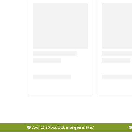
Voor 21:30 besteld,
morgen
in huis*