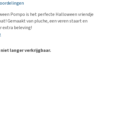
erproblemen
nd te zwaar wordt?
eoordelingen
derdom en dementie
lp! Mijn hond plast in
ween Pompo is het perfecte Halloween vriendje
is. Wat nu?
ergewicht en conditie
 kat! Gemaakt van pluche, een veren staart en
kijk alles
r extra beleving!
ieren, pezen en botten
e
uchtbaarheid
kijk alles
 niet langer verkrijgbaar.