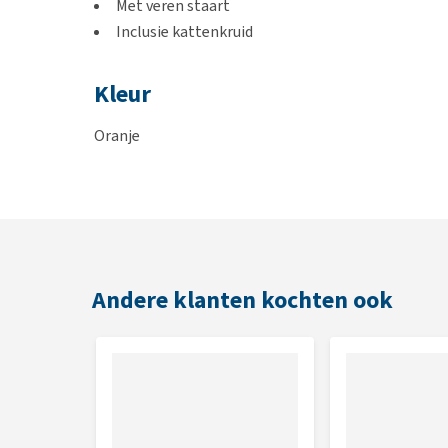
Met veren staart
Inclusie kattenkruid
Kleur
Oranje
Afmetingen
8 x 7 x 3 cm
Andere klanten kochten ook