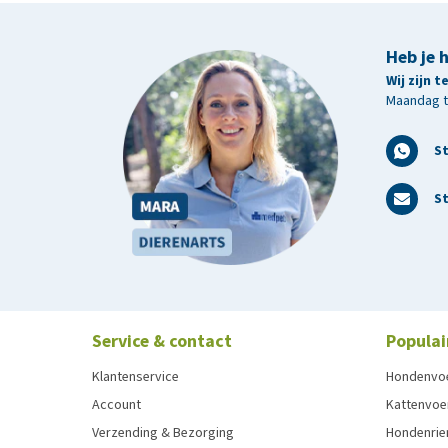
Heb je 
Wij zijn 
Maandag t/
S
St
Service & contact
Populai
Klantenservice
Hondenvo
Account
Kattenvoe
Verzending & Bezorging
Hondenrie