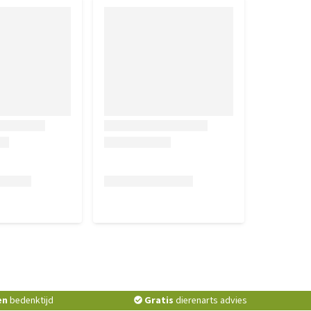
en
bedenktijd
Gratis
dierenarts advies