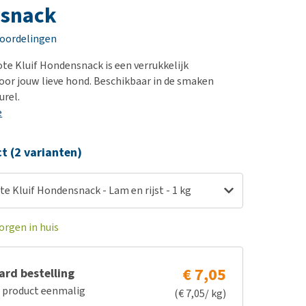
erproblemen
nd te zwaar wordt?
snack
derdom en dementie
lp! Mijn hond plast in
eoordelingen
is. Wat nu?
ergewicht en conditie
kijk alles
te Kluif Hondensnack is een verrukkelijk
ieren, pezen en botten
oor jouw lieve hond. Beschikbaar in de smaken
uchtbaarheid
urel.
e
kijk alles
ct (2 varianten)
e Kluif Hondensnack - Lam en rijst - 1 kg
orgen in huis
€ 7,05
rd bestelling
e product eenmalig
(€ 7,05/ kg)