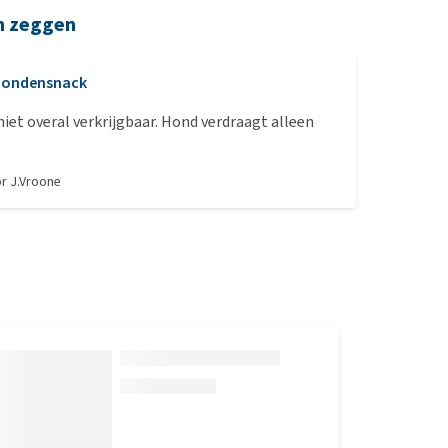
n zeggen
Hondensnack
 niet overal verkrijgbaar. Hond verdraagt alleen
or
J.Vroone