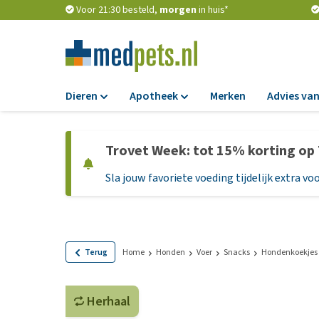
Voor 21:30 besteld,
morgen
in huis*
Dieren
Apotheek
Merken
Advies van
Voer
Apotheek
Trovet Week: tot 15% korting op
Hondenbrokken
Vlooien en teken
Sla jouw favoriete voeding tijdelijk extra voo
Natvoer
Ontworming
Dieetvoer
Medicijnen en
supplementen
Standaardvoer
Probiotica en we
Graanvrij honden
Terug
Home
Honden
Voer
Snacks
Hondenkoekjes
Vitamines en min
Puppyvoer en sna
Medische benodi
Herhaal
Glutenvrij honden