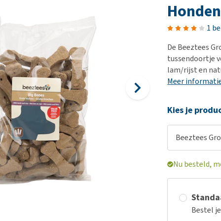
Bench
Nierproblemen
BARF
Ni
ho
er
Honden
Voer- en drinkbakken
Ouderdom en dementie
Puppy apotheek
Ou
He
nvoer
1 b
hu
Op reis en onderweg
Overgewicht en conditie
Vuurwerkangst
Ov
r
Be
De Beeztees Gro
Bekijk alles
Bekijk alles
Puppy benodigdheden
Sp
tussendoortje v
Bekijk alles
Vr
lam/rijst en nat
Meer informati
Be
Kies je produ
Beeztees Grot
Nu besteld, m
Standaa
Bestel j