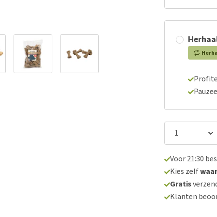
Herhaal
Herh
Profite
Pauzee
Voor 21:30 be
Kies zelf
waa
Gratis
verzend
Klanten beoo