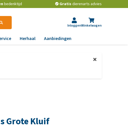
en
bedenktijd
Gratis
dierenarts advies
Inloggen
Winkelwagen
ervice
Herhaal
Aanbiedingen
ndoeningen
ps van de dierenarts
gst, gedrag en stress
t beste middel tegen
ooien en teken bij
aas, nier, lever en hart
onden
wrichten, beweging en
t is het beste
D
ndenvoer?
id, jeuk en vacht
les over het ontwormen
chtwegen en keel
n huisdieren
s Grote Kluif
ag, darmen en diarree
e voorkom je dat een