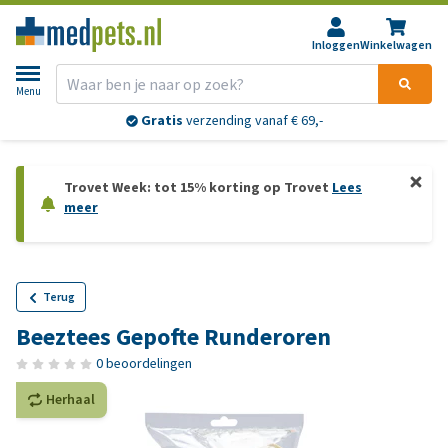
Inloggen
Winkelwagen
Menu
Gratis
verzending vanaf € 69,-
Trovet Week: tot 15% korting op Trovet
Lees
meer
Terug
Beeztees Gepofte Runderoren
0 beoordelingen
Herhaal